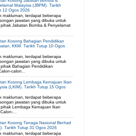
tan Kosong Jabatan Bomba &
elamat Malaysia (JBPM). Tarikh
p 12 Ogos 2026
k makluman, terdapat beberapa
songan jawatan yang dibuka untuk
 pihak Jabatan Bomba & Penyelamat
tan Kosong Bahagian Pendidikan
hatan, KKM. Tarikh Tutup 10 Ogos
6
k makluman, terdapat beberapa
songan jawatan yang dibuka untuk
pihak Bahagian Pendidikan
alon-calon...
tan Kosong Lembaga Kemajuan Ikan
ysia (LKIM). Tarikh Tutup 15 Ogos
6
k makluman, terdapat beberapa
songan jawatan yang dibuka untuk
 pihak Lembaga Kemajuan Ikan
Calon-...
tan Kosong Tenaga Nasional Berhad
). Tarikh Tutup 31 Ogos 2026
k makluman, terdapat beberapa