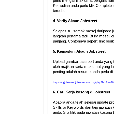
perlu mengisi maklumat pengalaman k
Kemudian anda perlu klik Complete
tersebut.
4. Verify Akaun Jobstreet
Selepas itu, semak mesej daripada j
langkah pertama tadi. Buka mesej job
panjang. Contohnya seperti link berik
5. Kemaskini Akaun Jobstreet
Upload gambar passport anda yang t
oleh majikan serta maklumat yang la
penting adalah resume anda perlu di 
https://myjobstreet.jobstreet.com.my/php?f=1&
6. Cari Kerja kosong di jobstreet
Apabila anda telah selesai update prof
Skills or Keywords dan taip jawatan 
anda. Sila klik pada jawatan kosong 