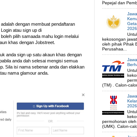
Pepejal dan Pembe
Jawa
Kema
Geta
 adalah dengan membuat pendaftaran
202
Login atau sign up di
Untu
 boleh pilih samaada mahu login melalui
kekosongan jawa
un khas dengan Jobstreet.
oleh pihak Pihak
Perusahaa...
ntuk anda sign up satu akaun khas dengan
Jawa
Apabila anda dah selesai mengisi semua
Berh
up. Sila isi nama sebenar anda dan elakkan
Untu
atau nama glamour anda.
keko
perm
(TM) . Calon-calon
Jawa
Kela
202
Untu
keko
permohonan oleh p
(UMK). Calon-calo