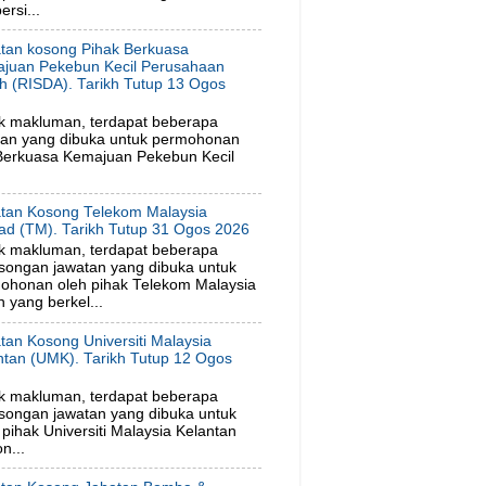
rsi...
tan kosong Pihak Berkuasa
juan Pekebun Kecil Perusahaan
h (RISDA). Tarikh Tutup 13 Ogos
6
k makluman, terdapat beberapa
tan yang dibuka untuk permohonan
 Berkuasa Kemajuan Pekebun Kecil
tan Kosong Telekom Malaysia
ad (TM). Tarikh Tutup 31 Ogos 2026
k makluman, terdapat beberapa
songan jawatan yang dibuka untuk
ohonan oleh pihak Telekom Malaysia
 yang berkel...
tan Kosong Universiti Malaysia
ntan (UMK). Tarikh Tutup 12 Ogos
6
k makluman, terdapat beberapa
songan jawatan yang dibuka untuk
ihak Universiti Malaysia Kelantan
n...