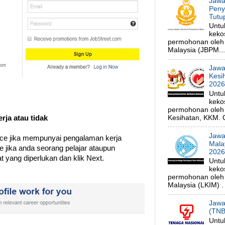
Jawa
Peny
Tutu
Untu
keko
permohonan oleh
Malaysia (JBPM...
Jawa
Kesi
202
Untu
keko
permohonan oleh 
rja atau tidak
Kesihatan, KKM. C
Jawa
ence jika mempunyai pengalaman kerja
Mala
e jika anda seorang pelajar ataupun
202
 yang diperlukan dan klik Next.
Untu
keko
permohonan oleh
Malaysia (LKIM) . 
Jawa
(TNB
Untu