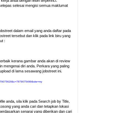
erja anda dengan lebih terperinci.
 selepas selesai mengisi semua maklumat
obstreet dalam email yang anda daftar pada
street tersebut dan klik pada link biru yang
ut :
erbaik kerana gambar anda akan di review
in mengenai diri anda. Perkara yang paling
upload di lama sesawang jobstreet ini.
e=7879075628&c=7879075499&site=my
ile anda, sila klik pada Search job by Title,
kosong yang anda cari dan tetapkan lokasi
berdasarkan senarai yang diberikan dan cari