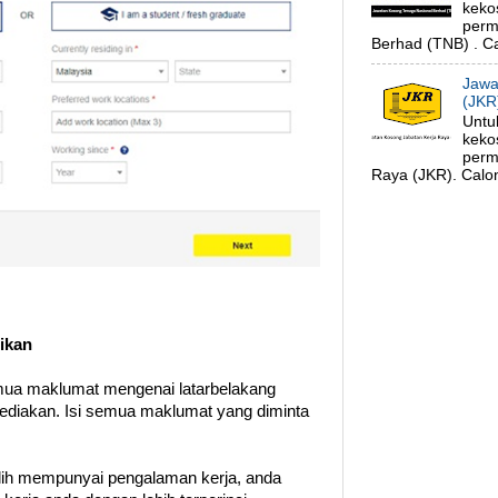
keko
perm
Berhad (TNB) . Ca
Jawa
(JKR
Untu
keko
perm
Raya (JKR). Calon
ikan
ua maklumat mengenai latarbelakang
sediakan. Isi semua maklumat yang diminta
ilih mempunyai pengalaman kerja, anda