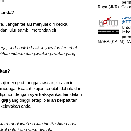
ut.
perm
Raya (JKR). Calon
k anda?
Jawa
(KPT
 Jangan terlalu menjual diri ketika
Untu
an jujur sambil merendah diri.
keko
perm
MARA (KPTM). Cal
rja, anda boleh kaitkan jawatan tersebut
ihan industri dan jawatan-jawatan yang
pkan?
aji mengikut tangga jawatan, soalan ini
muduga. Buatlah kajian terlebih dahulu dan
dipohon dengan syarikat-syarikat lain dalam
aji yang tinggi, tetapi biarlah berpatutan
kelayakan anda.
 dalam menjawab soalan ini. Pastikan anda
ut entri kerja yang diminta