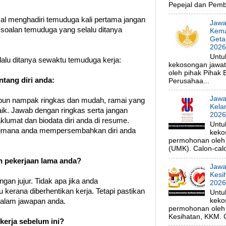
Pepejal dan Pembe
al menghadiri temuduga kali pertama jangan
Jawa
9 soalan temuduga yang selalu ditanya
Kema
Geta
202
Untu
alu ditanya sewaktu temuduga kerja:
kekosongan jawa
oleh pihak Pihak
ntang diri anda:
Perusahaa...
Jawa
aupun nampak ringkas dan mudah, ramai yang
Kela
ik. Jawab dengan ringkas serta jangan
202
umat dan biodata diri anda di resume.
Untu
imana anda mempersembahkan diri anda
keko
permohonan oleh p
(UMK). Calon-calo
 pekerjaan lama anda?
Jawa
Kesi
gan jujur. Tidak apa jika anda
202
 kerana diberhentikan kerja. Tetapi pastikan
Untu
keko
 dalam jawapan anda.
permohonan oleh 
Kesihatan, KKM. C
kerja sebelum ini?