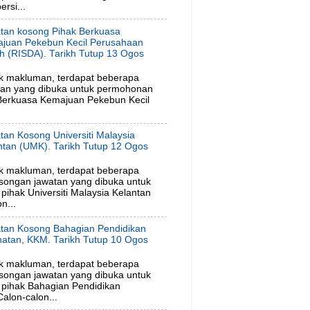
rsi...
tan kosong Pihak Berkuasa
juan Pekebun Kecil Perusahaan
h (RISDA). Tarikh Tutup 13 Ogos
6
k makluman, terdapat beberapa
tan yang dibuka untuk permohonan
 Berkuasa Kemajuan Pekebun Kecil
tan Kosong Universiti Malaysia
ntan (UMK). Tarikh Tutup 12 Ogos
6
k makluman, terdapat beberapa
songan jawatan yang dibuka untuk
ihak Universiti Malaysia Kelantan
n...
tan Kosong Bahagian Pendidikan
hatan, KKM. Tarikh Tutup 10 Ogos
6
k makluman, terdapat beberapa
songan jawatan yang dibuka untuk
pihak Bahagian Pendidikan
alon-calon...