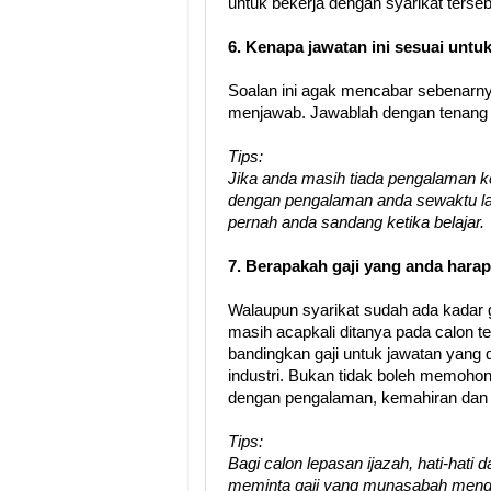
untuk bekerja dengan syarikat terseb
6. Kenapa jawatan ini sesuai untu
Soalan ini agak mencabar sebenarnya.
menjawab. Jawablah dengan tenang d
Tips:
Jika anda masih tiada pengalaman ke
dengan pengalaman anda sewaktu lat
pernah anda sandang ketika belajar.
7. Berapakah gaji yang anda hara
Walaupun syarikat sudah ada kadar g
masih acapkali ditanya pada calon te
bandingkan gaji untuk jawatan yang 
industri. Bukan tidak boleh memohon g
dengan pengalaman, kemahiran dan 
Tips:
Bagi calon lepasan ijazah, hati-hati
meminta gaji yang munasabah mengik