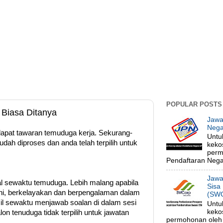
POPULAR POSTS
Biasa Ditanya
Jawa
Nega
apat tawaran temuduga kerja. Sekurang-
Untu
ah diproses dan anda telah terpilih untuk
keko
perm
Pendaftaran Negar
Jawa
 sewaktu temuduga. Lebih malang apabila
Sisa
ni, berkelayakan dan berpengalaman dalam
(SWC
il sewaktu menjawab soalan di dalam sesi
Untu
keko
n tenuduga tidak terpilih untuk jawatan
permohonan oleh