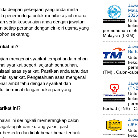
Jawa
nda dengan pekerjaan yang anda minta
Mala
202
ada penemuduga untuk menilai sejauh mana
Untu
an serta kesesuaian anda dengan jawatan
keko
n setiap peranan dengan ciri-ciri utama yang
permohonan oleh
pohon sekarang.
Malaysia (LKIM) . 
ikat ini?
Jawa
Berh
Untu
ajian mengenai syarikat tempat anda mohon
keko
ai syarikat seperti sejarah penubuhan,
perm
sasi asas syarikat. Pastikan anda tahu dan
(TM) . Calon-calon
 misi syarikat. Pengetahuan asas mengenai
Jawa
nar ambil tahu dengan syarikat dan
(TNB
ul berminat dengan pekerjaan yang
Untu
keko
perm
rikat ini?
Berhad (TNB) . Ca
Jawa
alan ini seringkali memerangkap calon
(JKR
agak-agak dan kurang yakin, pasti
Untu
ersedia dan tidak benar-benar tertarik
keko