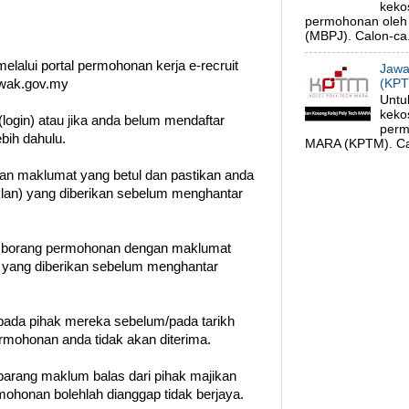
keko
permohonan oleh 
(MBPJ). Calon-ca.
elalui portal permohonan kerja e-recruit
Jawa
(KPT
awak.gov.my
Untu
keko
login) atau jika anda belum mendaftar
perm
ebih dahulu.
MARA (KPTM). Cal
gan maklumat yang betul dan pastikan anda
klan) yang diberikan sebelum menghantar
n borang permohonan dengan maklumat
t yang diberikan sebelum menghantar
ada pihak mereka sebelum/pada tarikh
permohonan anda tidak akan diterima.
barang maklum balas dari pihak majikan
ohonan bolehlah dianggap tidak berjaya.