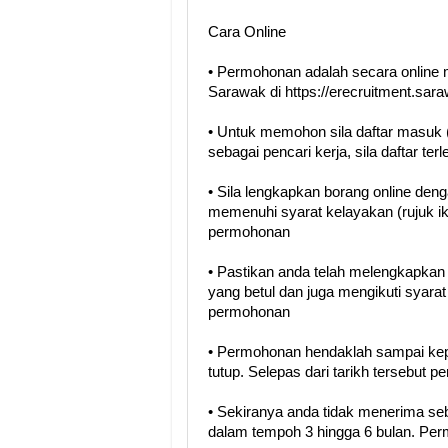
Cara Online
• Permohonan adalah secara online m
Sarawak di https://erecruitment.sar
• Untuk memohon sila daftar masuk (
sebagai pencari kerja, sila daftar terl
• Sila lengkapkan borang online den
memenuhi syarat kelayakan (rujuk i
permohonan
• Pastikan anda telah melengkapka
yang betul dan juga mengikuti syara
permohonan
• Permohonan hendaklah sampai kep
tutup. Selepas dari tarikh tersebut 
• Sekiranya anda tidak menerima se
dalam tempoh 3 hingga 6 bulan. Perm