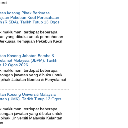
rsi...
tan kosong Pihak Berkuasa
juan Pekebun Kecil Perusahaan
h (RISDA). Tarikh Tutup 13 Ogos
6
k makluman, terdapat beberapa
tan yang dibuka untuk permohonan
 Berkuasa Kemajuan Pekebun Kecil
tan Kosong Jabatan Bomba &
elamat Malaysia (JBPM). Tarikh
p 12 Ogos 2026
k makluman, terdapat beberapa
songan jawatan yang dibuka untuk
 pihak Jabatan Bomba & Penyelamat
tan Kosong Universiti Malaysia
ntan (UMK). Tarikh Tutup 12 Ogos
6
k makluman, terdapat beberapa
songan jawatan yang dibuka untuk
ihak Universiti Malaysia Kelantan
n...