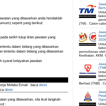
Jawa
Berh
Untu
keko
watan yang ditawarkan anda hendaklah
perm
umum) seperti yang berikut:
(TM) . Calon-calon
Jawa
Kesi
 pada tarikh tutup iklan jawatan yang
202
Untu
 tertentu dalam bidang yang ditawarkan
keko
n tertentu dalam bidang yang ditawarkan
permohonan oleh 
Kesihatan, KKM. C
 syarat kelayakan jawatan
Jawa
(TNB
Untu
keko
perm
Berhad (TNB) . Ca
ja Melalui Email - baca
disini
aca
disini
Jawa
Peta
an yang ditawarkan, sila ikuti langkah-
Ogos
Untu
ut :