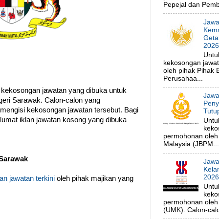
Pepejal dan Pembe
Jawa
Kema
Geta
202
Untu
kekosongan jawa
oleh pihak Pihak
Perusahaa...
 kekosongan jawatan yang dibuka untuk
Jawa
geri Sarawak. Calon-calon yang
Peny
 mengisi kekosongan jawatan tersebut. Bagi
Tutu
klumat iklan jawatan kosong yang dibuka
Untu
keko
permohonan oleh
Malaysia (JBPM...
 Sarawak
Jawa
Kela
202
n jawatan terkini
oleh pihak majikan yang
Untu
keko
permohonan oleh p
(UMK). Calon-calo