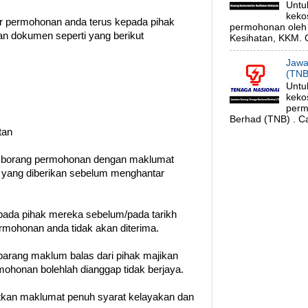
Untu
keko
tar permohonan anda terus kepada pihak
permohonan oleh 
n dokumen seperti yang berikut
Kesihatan, KKM. C
Jawa
(TNB
Untu
keko
perm
Berhad (TNB) . Ca
tan
n borang permohonan dengan maklumat
t yang diberikan sebelum menghantar
ada pihak mereka sebelum/pada tarikh
permohonan anda tidak akan diterima.
barang maklum balas dari pihak majikan
ohonan bolehlah dianggap tidak berjaya.
patkan maklumat penuh syarat kelayakan dan