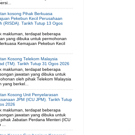
rsi...
tan kosong Pihak Berkuasa
juan Pekebun Kecil Perusahaan
h (RISDA). Tarikh Tutup 13 Ogos
6
k makluman, terdapat beberapa
tan yang dibuka untuk permohonan
 Berkuasa Kemajuan Pekebun Kecil
tan Kosong Telekom Malaysia
ad (TM). Tarikh Tutup 31 Ogos 2026
k makluman, terdapat beberapa
songan jawatan yang dibuka untuk
ohonan oleh pihak Telekom Malaysia
 yang berkel...
tan Kosong Unit Penyelarasan
ksanaan JPM (ICU JPM). Tarikh Tutup
os 2026
k makluman, terdapat beberapa
songan jawatan yang dibuka untuk
pihak Jabatan Perdana Menteri (ICU
...