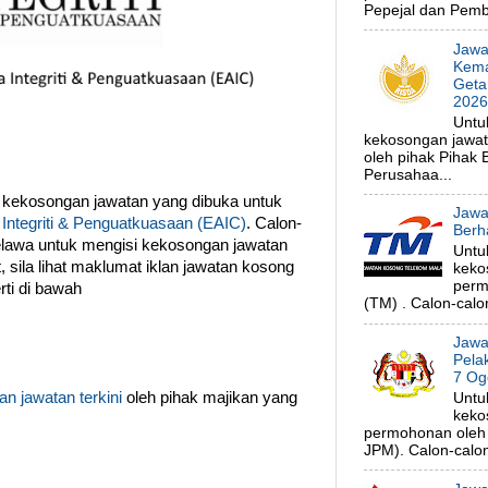
Pepejal dan Pembe
Jawa
Kema
Geta
202
Untu
kekosongan jawa
oleh pihak Pihak
Perusahaa...
 kekosongan jawatan yang dibuka untuk
Jawa
Integriti & Penguatkuasaan (EAIC)
. Calon-
Berh
elawa untuk mengisi kekosongan jawatan
Untu
 sila lihat maklumat iklan jawatan kosong
keko
perm
ti di bawah
(TM) . Calon-calon
Jawa
Pela
7 Og
n jawatan terkini
oleh pihak majikan yang
Untu
keko
permohonan oleh 
JPM). Calon-calon 