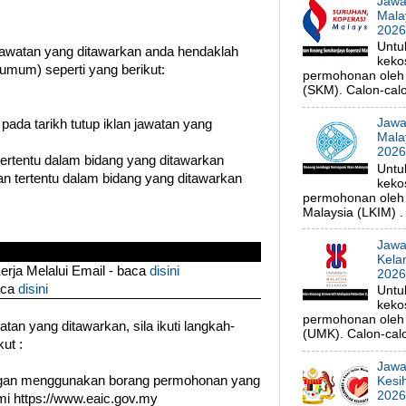
Jawa
Mala
202
Untu
watan yang ditawarkan anda hendaklah
keko
umum) seperti yang berikut:
permohonan oleh 
(SKM). Calon-calo
Jawa
 pada tarikh tutup iklan jawatan yang
Mala
202
 tertentu dalam bidang yang ditawarkan
Untu
n tertentu dalam bidang yang ditawarkan
keko
permohonan oleh
Malaysia (LKIM) . 
Jawa
Kela
ja Melalui Email - baca
disini
202
aca
disini
Untu
keko
permohonan oleh p
an yang ditawarkan, sila ikuti langkah-
(UMK). Calon-calo
ut :
Jawa
ngan menggunakan borang permohonan yang
Kesi
202
smi https://www.eaic.gov.my