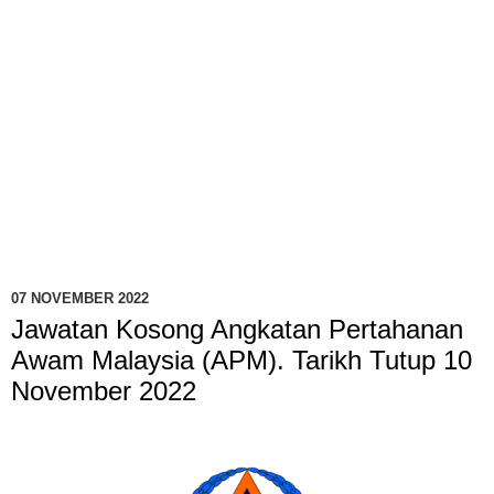
07 NOVEMBER 2022
Jawatan Kosong Angkatan Pertahanan
Awam Malaysia (APM). Tarikh Tutup 10
November 2022