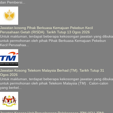
dan Pembersi...
Jawatan kosong Pihak Berkuasa Kemajuan Pekebun Kecil
Perusahaan Getah (RISDA). Tarikh Tutup 13 Ogos 2026
Untuk makluman, terdapat beberapa kekosongan jawatan yang dibuka
untuk permohonan oleh pihak Pihak Berkuasa Kemajuan Pekebun
Kecil Perusahaa...
Jawatan Kosong Telekom Malaysia Berhad (TM). Tarikh Tutup 31
Ogos 2026
Untuk makluman, terdapat beberapa kekosongan jawatan yang dibuka
untuk permohonan oleh pihak Telekom Malaysia (TM) . Calon-calon
yang berkel...