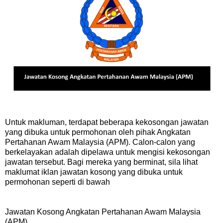
Untuk makluman, terdapat beberapa kekosongan jawatan
yang dibuka untuk permohonan oleh pihak Angkatan
Pertahanan Awam Malaysia (APM). Calon-calon yang
berkelayakan adalah dipelawa untuk mengisi kekosongan
jawatan tersebut. Bagi mereka yang berminat, sila lihat
maklumat iklan jawatan kosong yang dibuka untuk
permohonan seperti di bawah
Jawatan Kosong Angkatan Pertahanan Awam Malaysia
(APM)