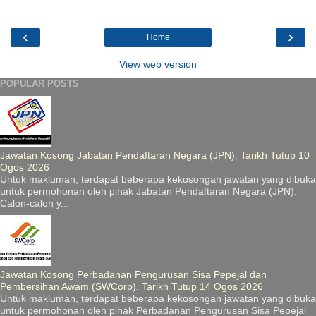
‹
›
Home
View web version
POPULAR POSTS
Jawatan Kosong Jabatan Pendaftaran Negara (JPN). Tarikh Tutup 10
Ogos 2026
Untuk makluman, terdapat beberapa kekosongan jawatan yang dibuka
untuk permohonan oleh pihak Jabatan Pendaftaran Negara (JPN).
Calon-calon y...
Jawatan Kosong Perbadanan Pengurusan Sisa Pepejal dan
Pembersihan Awam (SWCorp). Tarikh Tutup 14 Ogos 2026
Untuk makluman, terdapat beberapa kekosongan jawatan yang dibuka
untuk permohonan oleh pihak Perbadanan Pengurusan Sisa Pepejal