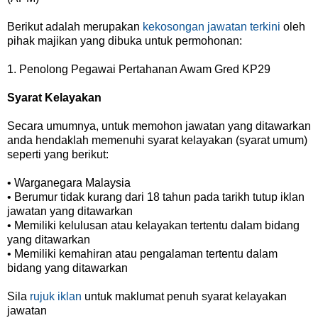
Berikut adalah merupakan
kekosongan jawatan terkini
oleh
pihak majikan yang dibuka untuk permohonan:
1. Penolong Pegawai Pertahanan Awam Gred KP29
Syarat Kelayakan
Secara umumnya, untuk memohon jawatan yang ditawarkan
anda hendaklah memenuhi syarat kelayakan (syarat umum)
seperti yang berikut:
• Warganegara Malaysia
• Berumur tidak kurang dari 18 tahun pada tarikh tutup iklan
jawatan yang ditawarkan
• Memiliki kelulusan atau kelayakan tertentu dalam bidang
yang ditawarkan
• Memiliki kemahiran atau pengalaman tertentu dalam
bidang yang ditawarkan
Sila
rujuk iklan
untuk maklumat penuh syarat kelayakan
jawatan