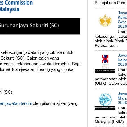
Pepejal dan Pembe
Jawa
Kema
Geta
202
Untu
kekosongan jawa
oleh pihak Pihak
Perusahaa...
 kekosongan jawatan yang dibuka untuk
Jawa
Sekuriti (SC). Calon-calon yang
Kela
 mengisi kekosongan jawatan tersebut. Bagi
202
klumat iklan jawatan kosong yang dibuka
Untu
keko
permohonan oleh p
(UMK). Calon-calo
ti (SC)
Jawa
Mala
202
n jawatan terkini
oleh pihak majikan yang
Untu
keko
permohonan oleh
Malaysia (LKIM) . 