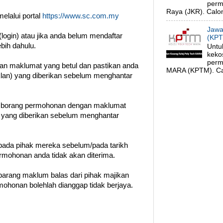
perm
Raya (JKR). Calon
elalui portal
https://www.sc.com.my
Jawa
login) atau jika anda belum mendaftar
(KPT
ebih dahulu.
Untu
keko
perm
gan maklumat yang betul dan pastikan anda
MARA (KPTM). Cal
klan) yang diberikan sebelum menghantar
n borang permohonan dengan maklumat
t yang diberikan sebelum menghantar
ada pihak mereka sebelum/pada tarikh
permohonan anda tidak akan diterima.
barang maklum balas dari pihak majikan
ohonan bolehlah dianggap tidak berjaya.