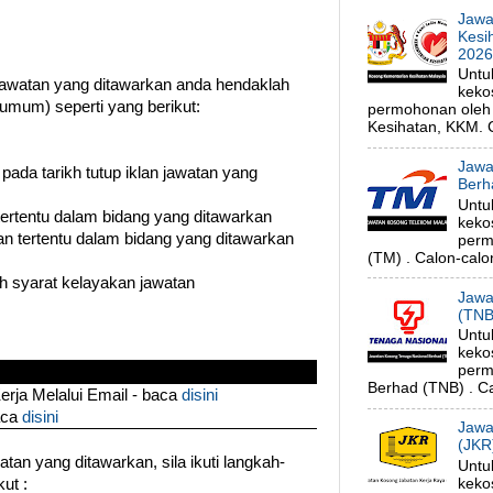
Jawa
Kesi
202
Untu
watan yang ditawarkan anda hendaklah
keko
umum) seperti yang berikut:
permohonan oleh 
Kesihatan, KKM. C
Jawa
 pada tarikh tutup iklan jawatan yang
Berh
Untu
 tertentu dalam bidang yang ditawarkan
keko
n tertentu dalam bidang yang ditawarkan
perm
(TM) . Calon-calon
uh syarat kelayakan jawatan
Jawa
(TNB
Untu
keko
perm
Berhad (TNB) . Ca
ja Melalui Email - baca
disini
aca
disini
Jawa
(JKR
an yang ditawarkan, sila ikuti langkah-
Untu
keko
ut :