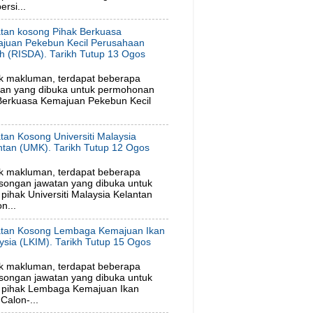
rsi...
tan kosong Pihak Berkuasa
juan Pekebun Kecil Perusahaan
h (RISDA). Tarikh Tutup 13 Ogos
6
k makluman, terdapat beberapa
tan yang dibuka untuk permohonan
 Berkuasa Kemajuan Pekebun Kecil
tan Kosong Universiti Malaysia
ntan (UMK). Tarikh Tutup 12 Ogos
6
k makluman, terdapat beberapa
songan jawatan yang dibuka untuk
ihak Universiti Malaysia Kelantan
n...
tan Kosong Lembaga Kemajuan Ikan
ysia (LKIM). Tarikh Tutup 15 Ogos
6
k makluman, terdapat beberapa
songan jawatan yang dibuka untuk
 pihak Lembaga Kemajuan Ikan
Calon-...