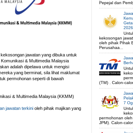
Pepejal dan Pembe
Jawa
Kema
Geta
202
Untu
kekosongan jawa
oleh pihak Pihak
Perusahaa...
 kekosongan jawatan yang dibuka untuk
Jawa
 Komunikasi & Multimedia Malaysia
Berh
akan adalah dipelawa untuk mengisi
Untu
ereka yang berminat, sila lihat maklumat
keko
perm
ntuk permohonan seperti di bawah
(TM) . Calon-calon
Jawa
ikasi & Multimedia Malaysia (KKMM)
Pela
7 Og
n jawatan terkini
oleh pihak majikan yang
Untu
keko
permohonan oleh 
JPM). Calon-calon 