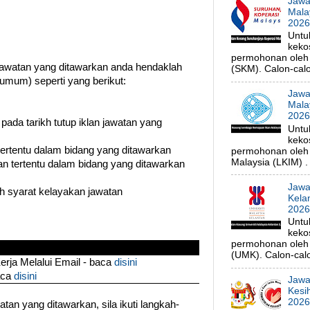
Jawa
Mala
202
Untu
keko
permohonan oleh 
watan yang ditawarkan anda hendaklah
(SKM). Calon-calo
umum) seperti yang berikut:
Jawa
Mala
202
 pada tarikh tutup iklan jawatan yang
Untu
keko
 tertentu dalam bidang yang ditawarkan
permohonan oleh
Malaysia (LKIM) . 
n tertentu dalam bidang yang ditawarkan
Jawa
uh syarat kelayakan jawatan
Kela
202
Untu
keko
permohonan oleh p
(UMK). Calon-calo
ja Melalui Email - baca
disini
aca
disini
Jawa
Kesi
202
an yang ditawarkan, sila ikuti langkah-