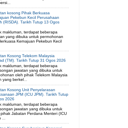
rsi...
tan kosong Pihak Berkuasa
juan Pekebun Kecil Perusahaan
h (RISDA). Tarikh Tutup 13 Ogos
6
k makluman, terdapat beberapa
tan yang dibuka untuk permohonan
 Berkuasa Kemajuan Pekebun Kecil
tan Kosong Telekom Malaysia
ad (TM). Tarikh Tutup 31 Ogos 2026
k makluman, terdapat beberapa
songan jawatan yang dibuka untuk
ohonan oleh pihak Telekom Malaysia
 yang berkel...
tan Kosong Unit Penyelarasan
ksanaan JPM (ICU JPM). Tarikh Tutup
os 2026
k makluman, terdapat beberapa
songan jawatan yang dibuka untuk
pihak Jabatan Perdana Menteri (ICU
...