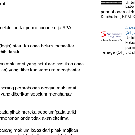
Untu
ut :
keko
permohonan oleh 
Kesihatan, KKM. C
Jawa
melalui portal permohonan kerja SPA
(ST)
Untu
keko
login) atau jika anda belum mendaftar
perm
ebih dahulu.
Tenaga (ST) . Cal
gan maklumat yang betul dan pastikan anda
klan) yang diberikan sebelum menghantar
n borang permohonan dengan maklumat
t yang diberikan sebelum menghantar
ada pihak mereka sebelum/pada tarikh
permohonan anda tidak akan diterima.
barang maklum balas dari pihak majikan