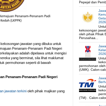
Pepejal dan Pembe
Jawa
Kema
Geta
202
Untu
kekosongan jawa
oleh pihak Pihak
Perusahaa...
 kekosongan jawatan yang dibuka untuk
Jawa
emajuan Penanam-Penanam Padi Negeri
Kela
rkelayakan adalah dipelawa untuk mengisi
202
ereka yang berminat, sila lihat maklumat
Untu
keko
ntuk permohonan seperti di bawah
permohonan oleh p
(UMK). Calon-calo
an Penanam-Penanam Padi Negeri
Jawa
Berh
Untu
keko
n jawatan terkini
oleh pihak majikan yang
perm
(TM) . Calon-calon