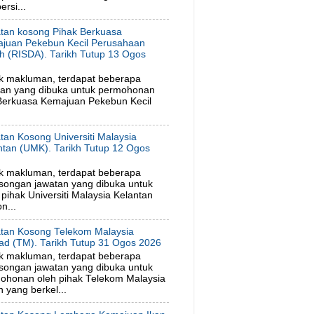
rsi...
tan kosong Pihak Berkuasa
juan Pekebun Kecil Perusahaan
h (RISDA). Tarikh Tutup 13 Ogos
6
k makluman, terdapat beberapa
tan yang dibuka untuk permohonan
 Berkuasa Kemajuan Pekebun Kecil
tan Kosong Universiti Malaysia
ntan (UMK). Tarikh Tutup 12 Ogos
6
k makluman, terdapat beberapa
songan jawatan yang dibuka untuk
ihak Universiti Malaysia Kelantan
n...
tan Kosong Telekom Malaysia
ad (TM). Tarikh Tutup 31 Ogos 2026
k makluman, terdapat beberapa
songan jawatan yang dibuka untuk
ohonan oleh pihak Telekom Malaysia
 yang berkel...