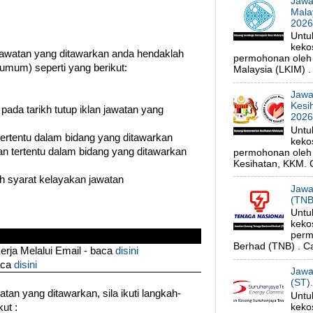
Jawa
Mala
202
Untu
keko
watan yang ditawarkan anda hendaklah
permohonan oleh
umum) seperti yang berikut:
Malaysia (LKIM) . 
Jawa
Kesi
 pada tarikh tutup iklan jawatan yang
202
Untu
 tertentu dalam bidang yang ditawarkan
keko
n tertentu dalam bidang yang ditawarkan
permohonan oleh 
Kesihatan, KKM. C
uh syarat kelayakan jawatan
Jawa
(TNB
Untu
keko
perm
Berhad (TNB) . Ca
ja Melalui Email - baca
disini
aca
disini
Jawa
(ST)
an yang ditawarkan, sila ikuti langkah-
Untu
keko
ut :