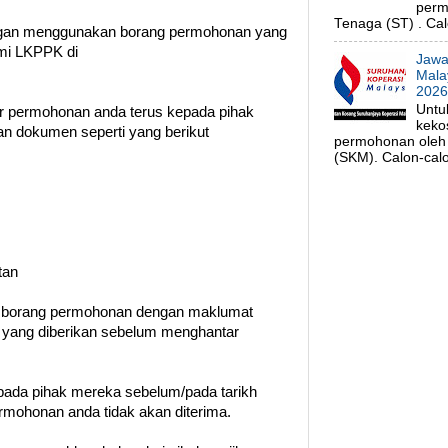
perm
Tenaga (ST) . Cal
ngan menggunakan borang permohonan yang
smi LKPPK di
Jawa
Mala
202
Untu
tar permohonan anda terus kepada pihak
keko
n dokumen seperti yang berikut
permohonan oleh 
(SKM). Calon-calo
tan
n borang permohonan dengan maklumat
t yang diberikan sebelum menghantar
ada pihak mereka sebelum/pada tarikh
permohonan anda tidak akan diterima.