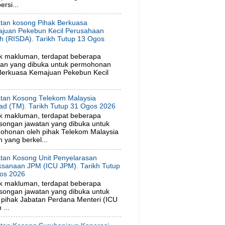
rsi...
tan kosong Pihak Berkuasa
juan Pekebun Kecil Perusahaan
h (RISDA). Tarikh Tutup 13 Ogos
6
k makluman, terdapat beberapa
tan yang dibuka untuk permohonan
 Berkuasa Kemajuan Pekebun Kecil
tan Kosong Telekom Malaysia
ad (TM). Tarikh Tutup 31 Ogos 2026
k makluman, terdapat beberapa
songan jawatan yang dibuka untuk
ohonan oleh pihak Telekom Malaysia
 yang berkel...
tan Kosong Unit Penyelarasan
ksanaan JPM (ICU JPM). Tarikh Tutup
os 2026
k makluman, terdapat beberapa
songan jawatan yang dibuka untuk
pihak Jabatan Perdana Menteri (ICU
...