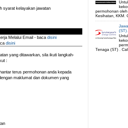
Untu
keko
uh syarat kelayakan jawatan
permohonan oleh 
Kesihatan, KKM. C
Jawa
(ST)
Untu
ja Melalui Email - baca
disini
keko
aca
disini
perm
Tenaga (ST) . Cal
an yang ditawarkan, sila ikuti langkah-
ut :
hantar terus permohonan anda kepada
a dengan maklumat dan dokumen yang
tan