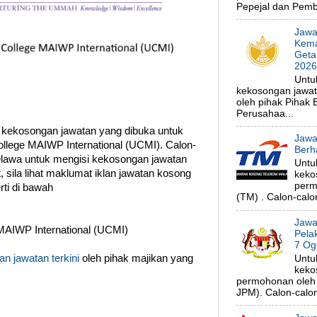
Pepejal dan Pembe
Jawa
Kema
Geta
202
Untu
kekosongan jawa
oleh pihak Pihak
Perusahaa...
 kekosongan jawatan yang dibuka untuk
Jawa
ollege MAIWP International (UCMI). Calon-
Berh
elawa untuk mengisi kekosongan jawatan
Untu
 sila lihat maklumat iklan jawatan kosong
keko
perm
ti di bawah
(TM) . Calon-calon
Jawa
MAIWP International (UCMI)
Pela
7 Og
n jawatan terkini
oleh pihak majikan yang
Untu
keko
permohonan oleh 
JPM). Calon-calon 