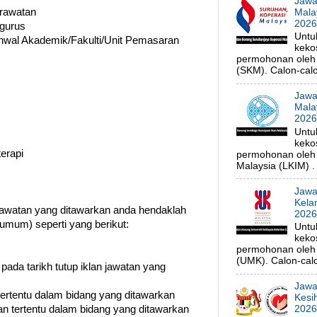
Jawa
urawatan
Mala
202
ngurus
Untu
Ehwal Akademik/Fakulti/Unit Pemasaran
keko
permohonan oleh 
(SKM). Calon-calo
Jawa
Mala
202
Untu
keko
terapi
permohonan oleh
Malaysia (LKIM) . 
Jawa
Kela
watan yang ditawarkan anda hendaklah
202
umum) seperti yang berikut:
Untu
keko
permohonan oleh p
(UMK). Calon-calo
 pada tarikh tutup iklan jawatan yang
Jawa
 tertentu dalam bidang yang ditawarkan
Kesi
n tertentu dalam bidang yang ditawarkan
202