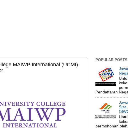
POPULAR POSTS
llege MAIWP International (UCMI).
Jawa
22
Nega
Untu
keko
perm
Pendaftaran Negar
Jawa
Sisa
(SWC
Untu
keko
permohonan oleh