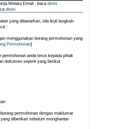
ja Melalui Email - baca
disini
aca
disini
an yang ditawarkan, sila ikuti langkah-
ut :
ngan menggunakan borang permohonan yang
ang Permohonan
]
tar permohonan anda terus kepada pihak
n dokumen seperti yang berikut
tan
n borang permohonan dengan maklumat
t yang diberikan sebelum menghantar