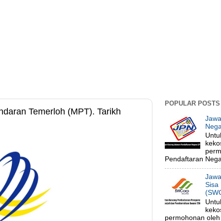
POPULAR POSTS
ndaran Temerloh (MPT). Tarikh
Jawa
Nega
Untu
keko
perm
Pendaftaran Negar
Jawa
Sisa
(SWC
Untu
keko
permohonan oleh