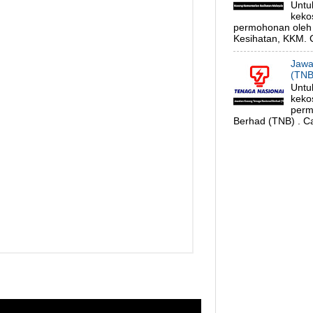
Untu
keko
permohonan oleh 
Kesihatan, KKM. C
Jawa
(TNB
Untu
keko
perm
Berhad (TNB) . Ca