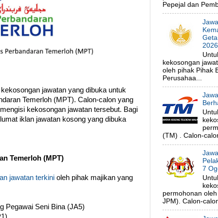
Pepejal dan Pembe
Jawa
Kema
Geta
202
Untu
kekosongan jawa
oleh pihak Pihak
Perusahaa...
 kekosongan jawatan yang dibuka untuk
Jawa
ndaran Temerloh (MPT). Calon-calon yang
Berh
 mengisi kekosongan jawatan tersebut. Bagi
Untu
klumat iklan jawatan kosong yang dibuka
keko
perm
(TM) . Calon-calon
Jawa
an Temerloh (MPT)
Pela
7 Og
n jawatan terkini
oleh pihak majikan yang
Untu
keko
permohonan oleh 
JPM). Calon-calon 
ong Pegawai Seni Bina (JA5)
1)