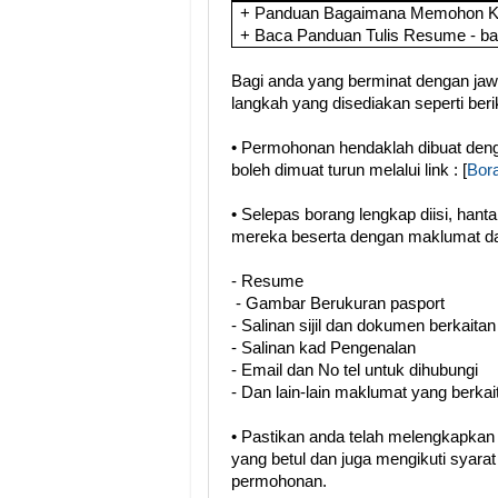
+ Panduan Bagaimana Memohon Ker
+ Baca Panduan Tulis Resume - b
Bagi anda yang berminat dengan jawat
langkah yang disediakan seperti berik
• Permohonan hendaklah dibuat de
boleh dimuat turun melalui link : [
Bor
• Selepas borang lengkap diisi, han
mereka beserta dengan maklumat da
- Resume
- Gambar Berukuran pasport
- Salinan sijil dan dokumen berkaitan
- Salinan kad Pengenalan
- Email dan No tel untuk dihubungi
- Dan lain-lain maklumat yang berkai
• Pastikan anda telah melengkapka
yang betul dan juga mengikuti syara
permohonan.