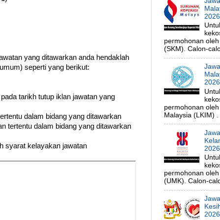
Jawa
Mala
202
Untu
keko
permohonan oleh 
(SKM). Calon-calo
watan yang ditawarkan anda hendaklah
Jawa
umum) seperti yang berikut:
Mala
202
Untu
 pada tarikh tutup iklan jawatan yang
keko
permohonan oleh
Malaysia (LKIM) . 
 tertentu dalam bidang yang ditawarkan
n tertentu dalam bidang yang ditawarkan
Jawa
Kela
uh syarat kelayakan jawatan
202
Untu
keko
permohonan oleh p
(UMK). Calon-calo
Jawa
Kesi
202