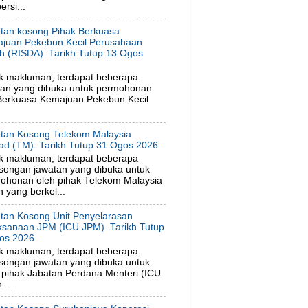
rsi...
tan kosong Pihak Berkuasa
juan Pekebun Kecil Perusahaan
h (RISDA). Tarikh Tutup 13 Ogos
6
k makluman, terdapat beberapa
tan yang dibuka untuk permohonan
 Berkuasa Kemajuan Pekebun Kecil
tan Kosong Telekom Malaysia
ad (TM). Tarikh Tutup 31 Ogos 2026
k makluman, terdapat beberapa
songan jawatan yang dibuka untuk
ohonan oleh pihak Telekom Malaysia
 yang berkel...
tan Kosong Unit Penyelarasan
ksanaan JPM (ICU JPM). Tarikh Tutup
os 2026
k makluman, terdapat beberapa
songan jawatan yang dibuka untuk
pihak Jabatan Perdana Menteri (ICU
...