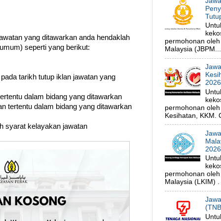
Jawa
Peny
Tutu
Untu
keko
watan yang ditawarkan anda hendaklah
permohonan oleh
umum) seperti yang berikut:
Malaysia (JBPM...
Jawa
Kesi
 pada tarikh tutup iklan jawatan yang
202
Untu
 tertentu dalam bidang yang ditawarkan
keko
n tertentu dalam bidang yang ditawarkan
permohonan oleh 
Kesihatan, KKM. C
uh syarat kelayakan jawatan
Jawa
Mala
202
Untu
keko
permohonan oleh
Malaysia (LKIM) . 
Jawa
(TNB
Untu