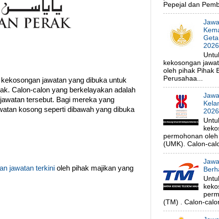
Pepejal dan Pembe
Jawa
Kema
Geta
202
Untu
kekosongan jawa
oleh pihak Pihak
Perusahaa...
 kekosongan jawatan yang dibuka untuk
ak. Calon-calon yang berkelayakan adalah
Jawa
jawatan tersebut. Bagi mereka yang
Kela
jawatan kosong seperti dibawah yang dibuka
202
Untu
keko
permohonan oleh p
(UMK). Calon-calo
Jawa
n jawatan terkini
oleh pihak majikan yang
Berh
Untu
keko
perm
(TM) . Calon-calon