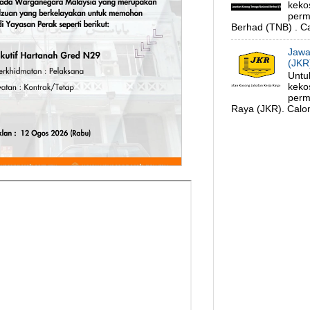
keko
perm
Berhad (TNB) . Ca
Jawa
(JKR
Untu
keko
perm
Raya (JKR). Calon