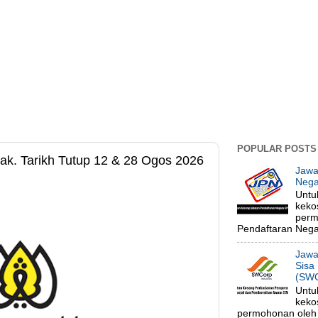
POPULAR POSTS
k. Tarikh Tutup 12 & 28 Ogos 2026
Jawa
Nega
Untu
keko
perm
Pendaftaran Negar
Jawa
Sisa
(SWC
Untu
keko
permohonan oleh