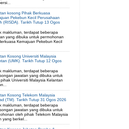
rsi...
tan kosong Pihak Berkuasa
juan Pekebun Kecil Perusahaan
h (RISDA). Tarikh Tutup 13 Ogos
6
k makluman, terdapat beberapa
tan yang dibuka untuk permohonan
 Berkuasa Kemajuan Pekebun Kecil
tan Kosong Universiti Malaysia
ntan (UMK). Tarikh Tutup 12 Ogos
6
k makluman, terdapat beberapa
songan jawatan yang dibuka untuk
ihak Universiti Malaysia Kelantan
n...
tan Kosong Telekom Malaysia
ad (TM). Tarikh Tutup 31 Ogos 2026
k makluman, terdapat beberapa
songan jawatan yang dibuka untuk
ohonan oleh pihak Telekom Malaysia
 yang berkel...