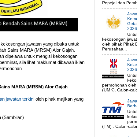
Pepejal dan Pembe
Jawa
Kema
Geta
202
Untu
kekosongan jawa
 kekosongan jawatan yang dibuka untuk
oleh pihak Pihak
Perusahaa...
dah Sains MARA (MRSM) Alor Gajah.
ah dipelawa untuk mengisi kekosongan
Jawa
erminat, sila lihat maklumat dibawah iklan
Kela
permohonan
202
Untu
keko
permohonan oleh p
Sains MARA (MRSM) Alor Gajah
(UMK). Calon-calo
n jawatan terkini
oleh pihak majikan yang
Jawa
Berh
Untu
keko
 (Sambilan)
perm
(TM) . Calon-calon