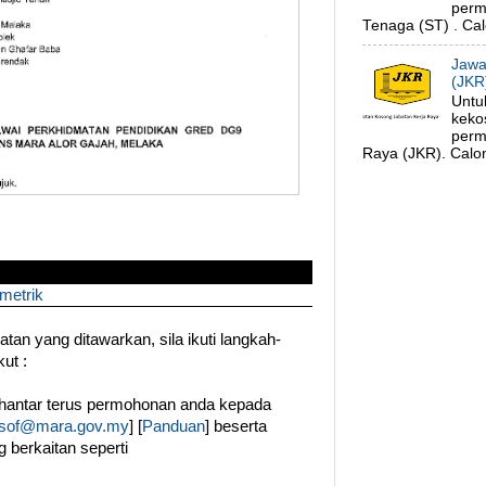
perm
Tenaga (ST) . Cal
Jawa
(JKR
Untu
keko
perm
Raya (JKR). Calon
metrik
an yang ditawarkan, sila ikuti langkah-
ut :
hantar terus permohonan anda kepada
usof@mara.gov.my
] [
Panduan
] beserta
berkaitan seperti