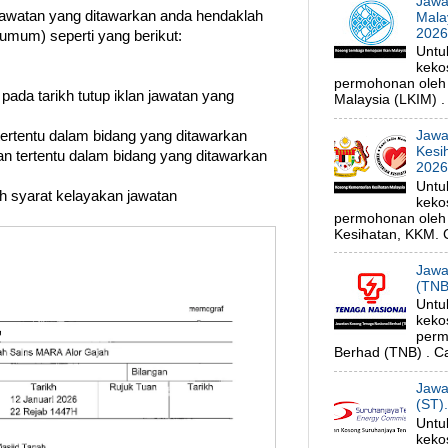
Jawa
watan yang ditawarkan anda hendaklah
Mala
202
umum) seperti yang berikut:
Untu
keko
permohonan oleh
 pada tarikh tutup iklan jawatan yang
Malaysia (LKIM) . 
Jawa
 tertentu dalam bidang yang ditawarkan
Kesi
n tertentu dalam bidang yang ditawarkan
202
Untu
uh syarat kelayakan jawatan
keko
permohonan oleh 
Kesihatan, KKM. C
Jawa
(TNB
Untu
keko
perm
Berhad (TNB) . Ca
Jawa
(ST)
Untu
keko