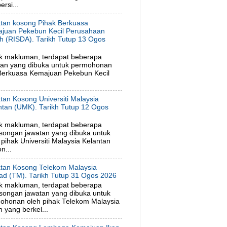
rsi...
tan kosong Pihak Berkuasa
juan Pekebun Kecil Perusahaan
h (RISDA). Tarikh Tutup 13 Ogos
6
k makluman, terdapat beberapa
tan yang dibuka untuk permohonan
 Berkuasa Kemajuan Pekebun Kecil
tan Kosong Universiti Malaysia
ntan (UMK). Tarikh Tutup 12 Ogos
6
k makluman, terdapat beberapa
songan jawatan yang dibuka untuk
ihak Universiti Malaysia Kelantan
n...
tan Kosong Telekom Malaysia
ad (TM). Tarikh Tutup 31 Ogos 2026
k makluman, terdapat beberapa
songan jawatan yang dibuka untuk
ohonan oleh pihak Telekom Malaysia
 yang berkel...