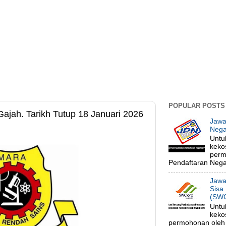
POPULAR POSTS
jah. Tarikh Tutup 18 Januari 2026
Jawa
Nega
Untu
keko
perm
Pendaftaran Negar
Jawa
Sisa
(SWC
Untu
keko
permohonan oleh