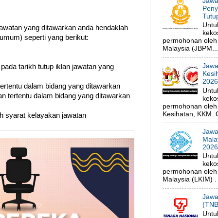
Jawa
Peny
Tutu
Untu
watan yang ditawarkan anda hendaklah
keko
umum) seperti yang berikut:
permohonan oleh
Malaysia (JBPM...
Jawa
 pada tarikh tutup iklan jawatan yang
Kesi
202
 tertentu dalam bidang yang ditawarkan
Untu
n tertentu dalam bidang yang ditawarkan
keko
permohonan oleh 
Kesihatan, KKM. C
uh syarat kelayakan jawatan
Jawa
Mala
202
Untu
keko
permohonan oleh
Malaysia (LKIM) . 
Jawa
(TNB
Untu