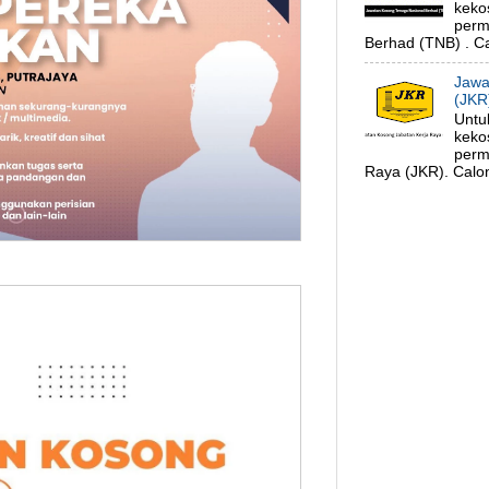
keko
perm
Berhad (TNB) . Ca
Jawa
(JKR
Untu
keko
perm
Raya (JKR). Calon