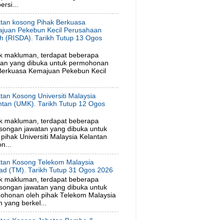
rsi...
tan kosong Pihak Berkuasa
juan Pekebun Kecil Perusahaan
h (RISDA). Tarikh Tutup 13 Ogos
6
k makluman, terdapat beberapa
tan yang dibuka untuk permohonan
 Berkuasa Kemajuan Pekebun Kecil
tan Kosong Universiti Malaysia
ntan (UMK). Tarikh Tutup 12 Ogos
6
k makluman, terdapat beberapa
songan jawatan yang dibuka untuk
ihak Universiti Malaysia Kelantan
n...
tan Kosong Telekom Malaysia
ad (TM). Tarikh Tutup 31 Ogos 2026
k makluman, terdapat beberapa
songan jawatan yang dibuka untuk
ohonan oleh pihak Telekom Malaysia
 yang berkel...