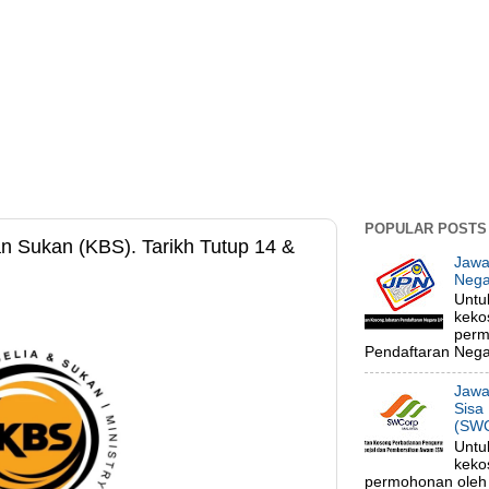
POPULAR POSTS
n Sukan (KBS). Tarikh Tutup 14 &
Jawa
Nega
Untu
keko
perm
Pendaftaran Negar
Jawa
Sisa
(SWC
Untu
keko
permohonan oleh