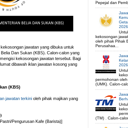
Pepejal dan Pembe
Jawa
Kema
Geta
202
Untu
kekosongan jawa
oleh pihak Pihak
Perusahaa...
 kekosongan jawatan yang dibuka untuk
 Belia Dan Sukan (KBS). Calon-calon yang
Jawa
 mengisi kekosongan jawatan tersebut. Bagi
Kela
klumat dibawah iklan jawatan kosong yang
202
Untu
keko
permohonan oleh p
(UMK). Calon-calo
ukan (KBS)
Jawa
n jawatan terkini
oleh pihak majikan yang
Berh
Untu
keko
perm
9
(TM) . Calon-calon
/Pastri/Pengurusan Kafe (Barista)]