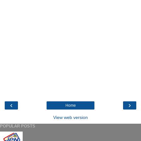
‹
›
Home
View web version
POPULAR POSTS