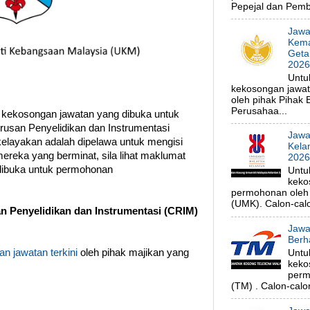
Pepejal dan Pembe
Jawa
Kema
Geta
202
Untu
kekosongan jawa
oleh pihak Pihak
Perusahaa...
 kekosongan jawatan yang dibuka untuk
usan Penyelidikan dan Instrumentasi
Jawa
elayakan adalah dipelawa untuk mengisi
Kela
ereka yang berminat, sila lihat maklumat
202
 dibuka untuk permohonan
Untu
keko
permohonan oleh p
(UMK). Calon-calo
 Penyelidikan dan Instrumentasi (CRIM)
Jawa
Berh
n jawatan terkini
oleh pihak majikan yang
Untu
keko
perm
(TM) . Calon-calon