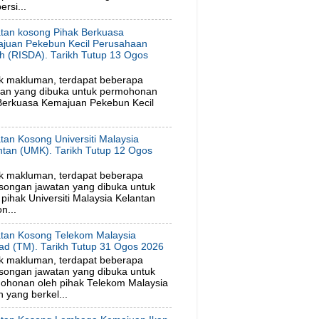
rsi...
tan kosong Pihak Berkuasa
juan Pekebun Kecil Perusahaan
h (RISDA). Tarikh Tutup 13 Ogos
6
k makluman, terdapat beberapa
tan yang dibuka untuk permohonan
 Berkuasa Kemajuan Pekebun Kecil
tan Kosong Universiti Malaysia
ntan (UMK). Tarikh Tutup 12 Ogos
6
k makluman, terdapat beberapa
songan jawatan yang dibuka untuk
ihak Universiti Malaysia Kelantan
n...
tan Kosong Telekom Malaysia
ad (TM). Tarikh Tutup 31 Ogos 2026
k makluman, terdapat beberapa
songan jawatan yang dibuka untuk
ohonan oleh pihak Telekom Malaysia
 yang berkel...