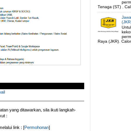
perm
Tenaga (ST) . Cal
Jawa
(JKR
Untu
keko
perm
Raya (JKR). Calon
ail
an yang ditawarkan, sila ikuti langkah-
ut :
alui link : [
Permohonan
]