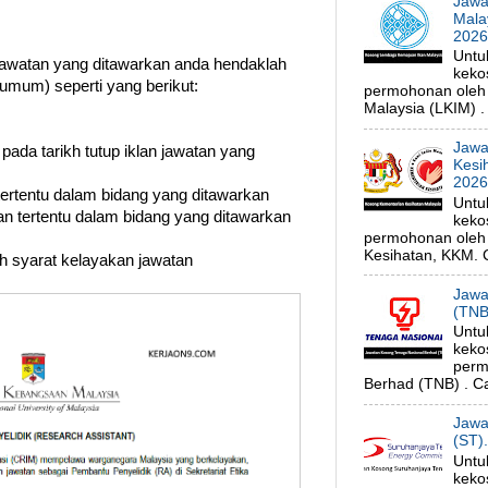
Jawa
Mala
202
Untu
watan yang ditawarkan anda hendaklah
keko
umum) seperti yang berikut:
permohonan oleh
Malaysia (LKIM) . 
Jawa
 pada tarikh tutup iklan jawatan yang
Kesi
202
 tertentu dalam bidang yang ditawarkan
Untu
n tertentu dalam bidang yang ditawarkan
keko
permohonan oleh 
Kesihatan, KKM. C
uh syarat kelayakan jawatan
Jawa
(TNB
Untu
keko
perm
Berhad (TNB) . Ca
Jawa
(ST)
Untu
keko