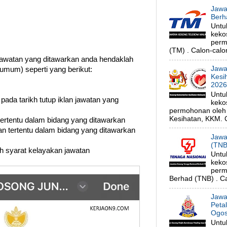
Jawa
Berh
Untu
keko
perm
(TM) . Calon-calon
watan yang ditawarkan anda hendaklah
Jawa
umum) seperti yang berikut:
Kesi
202
Untu
 pada tarikh tutup iklan jawatan yang
keko
permohonan oleh 
Kesihatan, KKM. C
 tertentu dalam bidang yang ditawarkan
n tertentu dalam bidang yang ditawarkan
Jawa
(TNB
uh syarat kelayakan jawatan
Untu
keko
perm
Berhad (TNB) . Ca
Jawa
Peta
Ogos
Untu