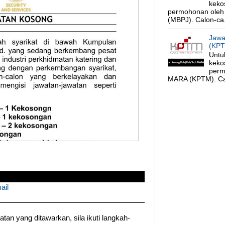
keko
permohonan oleh 
(MBPJ). Calon-ca.
Jawa
(KPT
Untu
keko
perm
MARA (KPTM). Cal
ail
an yang ditawarkan, sila ikuti langkah-