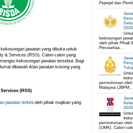
Pepejal dan Pembe
Jawa
Kema
Geta
202
Untu
kekosongan jawa
oleh pihak Pihak
Perusahaa...
 kekosongan jawatan yang dibuka untuk
ty & Services (RSS). Calon-calon yang
Jawa
 mengisi kekosongan jawatan tersebut. Bagi
Peny
klumat dibawah iklan jawatan kosong yang
Tutu
Untu
keko
permohonan oleh
Malaysia (JBPM...
 Services (RSS)
Jawa
n jawatan terkini
oleh pihak majikan yang
Kela
202
Untu
keko
permohonan oleh p
(UMK). Calon-calo