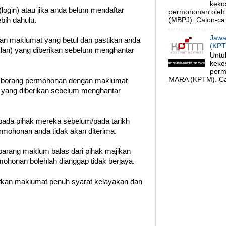
keko
login) atau jika anda belum mendaftar
permohonan oleh 
(MBPJ). Calon-ca.
ebih dahulu.
Jawa
gan maklumat yang betul dan pastikan anda
(KPT
klan) yang diberikan sebelum menghantar
Untu
keko
perm
MARA (KPTM). Cal
n borang permohonan dengan maklumat
t yang diberikan sebelum menghantar
ada pihak mereka sebelum/pada tarikh
permohonan anda tidak akan diterima.
barang maklum balas dari pihak majikan
ohonan bolehlah dianggap tidak berjaya.
patkan maklumat penuh syarat kelayakan dan