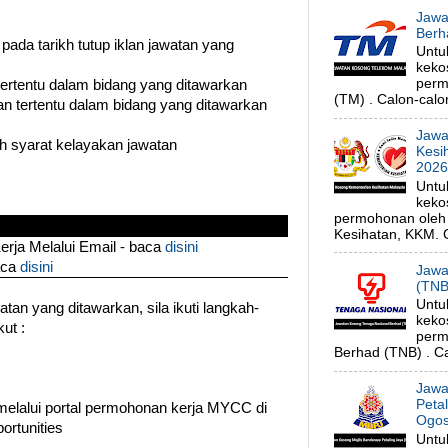
Jawa
Berh
 pada tarikh tutup iklan jawatan yang
Untu
keko
perm
 tertentu dalam bidang yang ditawarkan
(TM) . Calon-calon
n tertentu dalam bidang yang ditawarkan
Jawa
 syarat kelayakan jawatan
Kesi
202
Untu
keko
permohonan oleh 
Kesihatan, KKM. C
ja Melalui Email - baca
disini
aca
disini
Jawa
(TNB
Untu
an yang ditawarkan, sila ikuti langkah-
keko
ut :
perm
Berhad (TNB) . Ca
Jawa
Peta
melalui portal permohonan kerja MYCC di
Ogos
ortunities
Untu