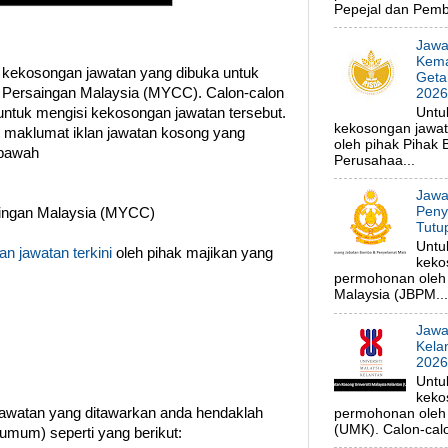
Pepejal dan Pembe
Jawa
Kema
 kekosongan jawatan yang dibuka untuk
Geta
 Persaingan Malaysia (MYCC). Calon-calon
202
Untu
untuk mengisi kekosongan jawatan tersebut.
kekosongan jawa
at maklumat iklan jawatan kosong yang
oleh pihak Pihak
 bawah
Perusahaa...
Jawa
Peny
ingan Malaysia (MYCC)
Tutu
Untu
n jawatan terkini
oleh pihak majikan yang
keko
permohonan oleh
Malaysia (JBPM...
Jawa
Kela
202
Untu
keko
watan yang ditawarkan anda hendaklah
permohonan oleh p
(UMK). Calon-calo
umum) seperti yang berikut: