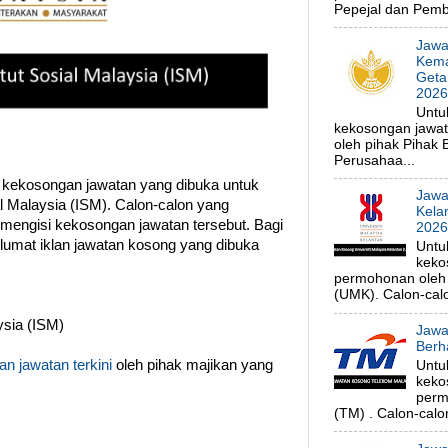
Pepejal dan Pembe
Jawa
Kema
Geta
202
Untu
kekosongan jawa
oleh pihak Pihak
Perusahaa...
 kekosongan jawatan yang dibuka untuk
Jawa
al Malaysia (ISM). Calon-calon yang
Kela
 mengisi kekosongan jawatan tersebut. Bagi
202
klumat iklan jawatan kosong yang dibuka
Untu
keko
permohonan oleh p
(UMK). Calon-calo
ysia (ISM)
Jawa
Berh
n jawatan terkini
oleh pihak majikan yang
Untu
keko
perm
(TM) . Calon-calon