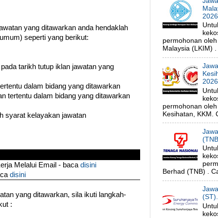
Jawa
Mala
202
Untu
watan yang ditawarkan anda hendaklah
keko
umum) seperti yang berikut:
permohonan oleh
Malaysia (LKIM) . 
Jawa
 pada tarikh tutup iklan jawatan yang
Kesi
202
 tertentu dalam bidang yang ditawarkan
Untu
n tertentu dalam bidang yang ditawarkan
keko
permohonan oleh 
Kesihatan, KKM. C
uh syarat kelayakan jawatan
Jawa
(TNB
Untu
keko
perm
ja Melalui Email - baca
disini
Berhad (TNB) . Ca
aca
disini
Jawa
an yang ditawarkan, sila ikuti langkah-
(ST)
ut :
Untu
keko