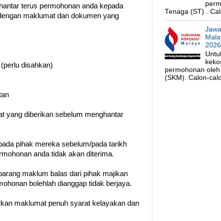
perm
hantar terus permohonan anda kepada
Tenaga (ST) . Cal
a dengan maklumat dan dokumen yang
Jawa
Mala
202
Untu
keko
 (perlu disahkan)
permohonan oleh 
(SKM). Calon-calo
tan
rat yang diberikan sebelum menghantar
ada pihak mereka sebelum/pada tarikh
permohonan anda tidak akan diterima.
barang maklum balas dari pihak majikan
ohonan bolehlah dianggap tidak berjaya.
patkan maklumat penuh syarat kelayakan dan