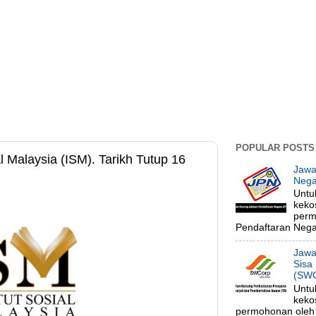
POPULAR POSTS
l Malaysia (ISM). Tarikh Tutup 16
Jawa
Nega
Untu
keko
perm
Pendaftaran Negar
Jawa
Sisa
(SWC
Untu
keko
permohonan oleh