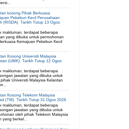
rsi...
tan kosong Pihak Berkuasa
juan Pekebun Kecil Perusahaan
h (RISDA). Tarikh Tutup 13 Ogos
6
k makluman, terdapat beberapa
tan yang dibuka untuk permohonan
 Berkuasa Kemajuan Pekebun Kecil
tan Kosong Universiti Malaysia
ntan (UMK). Tarikh Tutup 12 Ogos
6
k makluman, terdapat beberapa
songan jawatan yang dibuka untuk
ihak Universiti Malaysia Kelantan
n...
tan Kosong Telekom Malaysia
ad (TM). Tarikh Tutup 31 Ogos 2026
k makluman, terdapat beberapa
songan jawatan yang dibuka untuk
ohonan oleh pihak Telekom Malaysia
 yang berkel...