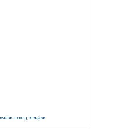
awatan kosong
,
kerajaan