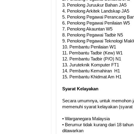
3. Penolong Juruukur Bahan JA5
4. Penolong Arkitek Landskap JA5
5. Penolong Pegawai Perancang Ba
6. Penolong Pegawai Penilaian W5
7. Penolong Akauntan W5
8. Penolong Pegawai Tadbir N5
9. Penolong Pegawai Teknologi Mak
10. Pembantu Penilaian W1
11. Pembantu Tadbir (Kew) W1
12. Pembantu Tadbir (P/O) N1
13. Juruteknik Komputer FT1
14. Pembantu Kemahiran H1
15. Pembantu Khidmat Am H1
Syarat Kelayakan
Secara umumnya, untuk memohon ja
memenuhi syarat kelayakan (syarat 
• Warganegara Malaysia
• Berumur tidak kurang dari 18 tahun
ditawarkan