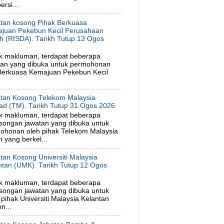
rsi...
tan kosong Pihak Berkuasa
juan Pekebun Kecil Perusahaan
h (RISDA). Tarikh Tutup 13 Ogos
6
k makluman, terdapat beberapa
tan yang dibuka untuk permohonan
 Berkuasa Kemajuan Pekebun Kecil
tan Kosong Telekom Malaysia
ad (TM). Tarikh Tutup 31 Ogos 2026
k makluman, terdapat beberapa
songan jawatan yang dibuka untuk
ohonan oleh pihak Telekom Malaysia
 yang berkel...
tan Kosong Universiti Malaysia
ntan (UMK). Tarikh Tutup 12 Ogos
6
k makluman, terdapat beberapa
songan jawatan yang dibuka untuk
ihak Universiti Malaysia Kelantan
n...