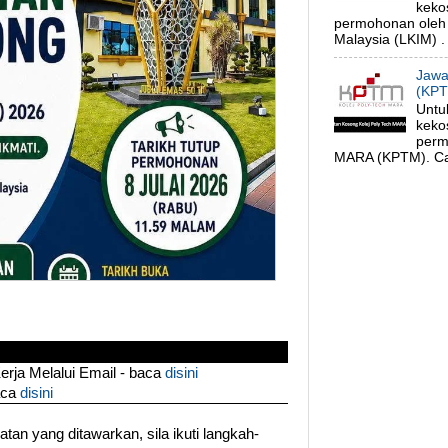
keko
permohonan oleh
Malaysia (LKIM) . 
Jawa
(KPT
Untu
keko
perm
MARA (KPTM). Cal
ja Melalui Email - baca
disini
aca
disini
an yang ditawarkan, sila ikuti langkah-