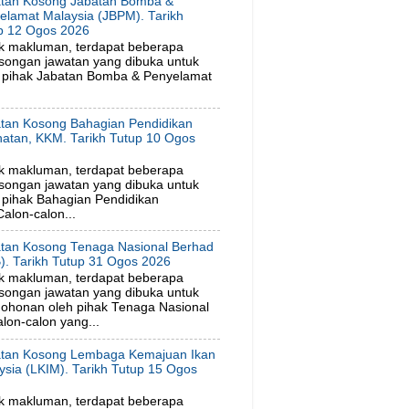
tan Kosong Jabatan Bomba &
elamat Malaysia (JBPM). Tarikh
p 12 Ogos 2026
k makluman, terdapat beberapa
songan jawatan yang dibuka untuk
 pihak Jabatan Bomba & Penyelamat
tan Kosong Bahagian Pendidikan
hatan, KKM. Tarikh Tutup 10 Ogos
6
k makluman, terdapat beberapa
songan jawatan yang dibuka untuk
pihak Bahagian Pendidikan
alon-calon...
tan Kosong Tenaga Nasional Berhad
). Tarikh Tutup 31 Ogos 2026
k makluman, terdapat beberapa
songan jawatan yang dibuka untuk
ohonan oleh pihak Tenaga Nasional
lon-calon yang...
tan Kosong Lembaga Kemajuan Ikan
ysia (LKIM). Tarikh Tutup 15 Ogos
6
k makluman, terdapat beberapa