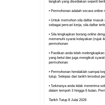
langkah yang disediakan seperti berik
• Permohonan adalah secara online me
• Untuk memohon sila daftar masuk (
sebagai pencari kerja, sila daftar terl
• Sila lengkapkan borang online den
memenuhi syarat kelayakan (rujuk i
permohonan
• Pastikan anda telah melengkapka
yang betul dan juga mengikuti syara
permohonan
• Permohonan hendaklah sampai kep
tutup. Selepas dari tarikh tersebut 
• Sekiranya anda tidak menerima se
dalam tempoh 3 hingga 6 bulan. Perm
Tarikh Tutup
8 Julai 2026