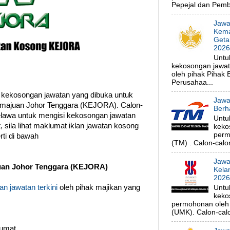
Pepejal dan Pembe
Jawa
Kema
Geta
202
Untu
kekosongan jawa
oleh pihak Pihak
Perusahaa...
 kekosongan jawatan yang dibuka untuk
Jawa
majuan Johor Tenggara (KEJORA). Calon-
Berh
elawa untuk mengisi kekosongan jawatan
Untu
 sila lihat maklumat iklan jawatan kosong
keko
perm
ti di bawah
(TM) . Calon-calon
Jawa
an Johor Tenggara (KEJORA)
Kela
202
n jawatan terkini
oleh pihak majikan yang
Untu
keko
permohonan oleh p
(UMK). Calon-calo
lumat