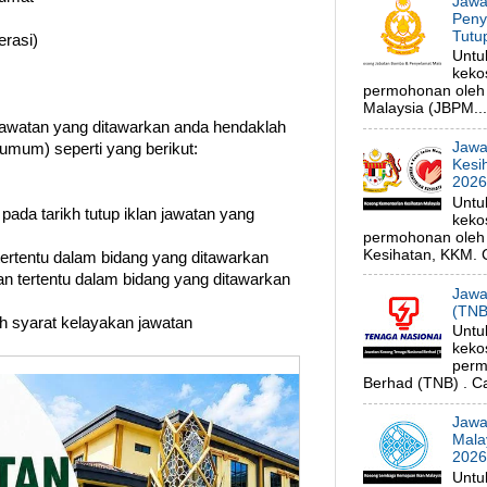
Jawa
Peny
Tutu
erasi)
Untu
keko
permohonan oleh
Malaysia (JBPM...
watan yang ditawarkan anda hendaklah
Jawa
umum) seperti yang berikut:
Kesi
202
Untu
 pada tarikh tutup iklan jawatan yang
keko
permohonan oleh 
Kesihatan, KKM. C
 tertentu dalam bidang yang ditawarkan
n tertentu dalam bidang yang ditawarkan
Jawa
(TNB
uh syarat kelayakan jawatan
Untu
keko
perm
Berhad (TNB) . Ca
Jawa
Mala
202
Untu