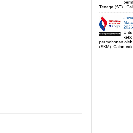
perm
Tenaga (ST) . Cal
Jawa
Mala
202
Untu
keko
permohonan oleh 
(SKM). Calon-calo