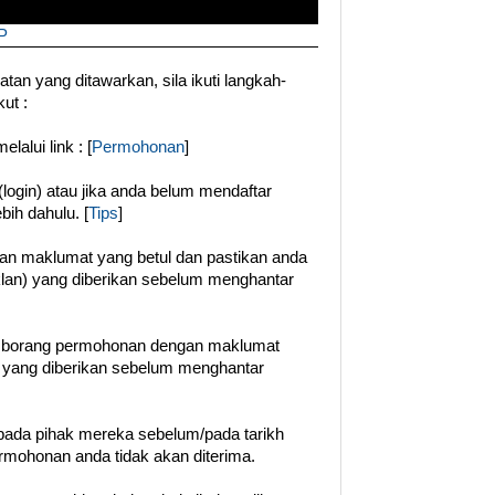
P
an yang ditawarkan, sila ikuti langkah-
ut :
alui link : [
Permohonan
]
login) atau jika anda belum mendaftar
ebih dahulu. [
Tips
]
gan maklumat yang betul dan pastikan anda
klan) yang diberikan sebelum menghantar
n borang permohonan dengan maklumat
t yang diberikan sebelum menghantar
ada pihak mereka sebelum/pada tarikh
permohonan anda tidak akan diterima.