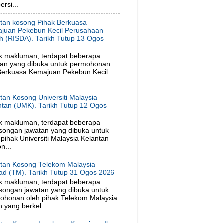
rsi...
tan kosong Pihak Berkuasa
juan Pekebun Kecil Perusahaan
h (RISDA). Tarikh Tutup 13 Ogos
6
k makluman, terdapat beberapa
tan yang dibuka untuk permohonan
 Berkuasa Kemajuan Pekebun Kecil
tan Kosong Universiti Malaysia
ntan (UMK). Tarikh Tutup 12 Ogos
6
k makluman, terdapat beberapa
songan jawatan yang dibuka untuk
ihak Universiti Malaysia Kelantan
n...
tan Kosong Telekom Malaysia
ad (TM). Tarikh Tutup 31 Ogos 2026
k makluman, terdapat beberapa
songan jawatan yang dibuka untuk
ohonan oleh pihak Telekom Malaysia
 yang berkel...