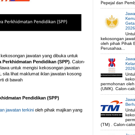
Pepejal dan Pembe
Jawa
Kema
Geta
202
Untu
kekosongan jawa
oleh pihak Pihak
Perusahaa...
 kekosongan jawatan yang dibuka untuk
Jawa
a Perkhidmatan Pendidikan (SPP)
. Calon-
Kela
elawa untuk mengisi kekosongan jawatan
202
 sila lihat maklumat iklan jawatan kosong
Untu
keko
ti di bawah
permohonan oleh p
(UMK). Calon-calo
khidmatan Pendidikan (SPP)
Jawa
Berh
n jawatan terkini
oleh pihak majikan yang
Untu
keko
perm
(TM) . Calon-calon