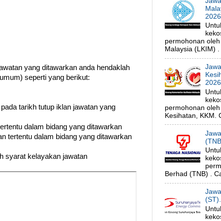
Jawa
Mala
202
Untu
keko
permohonan oleh
Malaysia (LKIM) . 
Jawa
watan yang ditawarkan anda hendaklah
Kesi
umum) seperti yang berikut:
202
Untu
keko
 pada tarikh tutup iklan jawatan yang
permohonan oleh 
Kesihatan, KKM. C
 tertentu dalam bidang yang ditawarkan
Jawa
n tertentu dalam bidang yang ditawarkan
(TNB
Untu
uh syarat kelayakan jawatan
keko
perm
Berhad (TNB) . Ca
Jawa
(ST)
Untu
keko