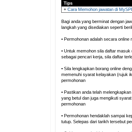
Tips
+
Cara Memohon jawatan di MySP
Bagi anda yang berminat dengan jawat
langkah yang disediakan seperti berik
• Permohonan adalah secara online mel
• Untuk memohon sila daftar masuk (
sebagai pencari kerja, sila daftar terl
• Sila lengkapkan borang online den
memenuhi syarat kelayakan (rujuk i
permohonan
• Pastikan anda telah melengkapka
yang betul dan juga mengikuti syara
permohonan
• Permohonan hendaklah sampai kep
tutup. Selepas dari tarikh tersebut 