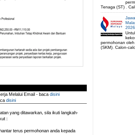
perm
Tenaga (ST) . Cal
Jawa
Mala
202
Untu
keko
permohonan oleh 
(SKM). Calon-calo
ja Melalui Email - baca
disini
aca
disini
an yang ditawarkan, sila ikuti langkah-
ut :
hantar terus permohonan anda kepada