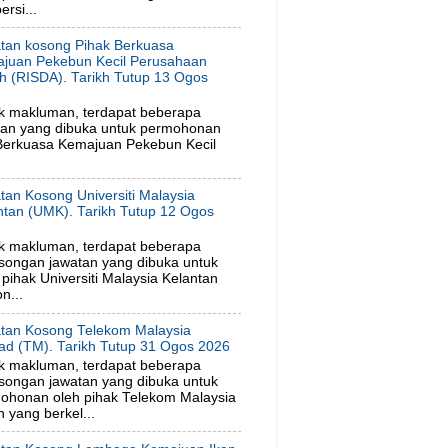
rsi...
tan kosong Pihak Berkuasa
juan Pekebun Kecil Perusahaan
h (RISDA). Tarikh Tutup 13 Ogos
6
k makluman, terdapat beberapa
tan yang dibuka untuk permohonan
 Berkuasa Kemajuan Pekebun Kecil
tan Kosong Universiti Malaysia
ntan (UMK). Tarikh Tutup 12 Ogos
6
k makluman, terdapat beberapa
songan jawatan yang dibuka untuk
ihak Universiti Malaysia Kelantan
n...
tan Kosong Telekom Malaysia
ad (TM). Tarikh Tutup 31 Ogos 2026
k makluman, terdapat beberapa
songan jawatan yang dibuka untuk
ohonan oleh pihak Telekom Malaysia
 yang berkel...