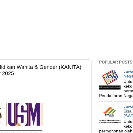
POPULAR POSTS
idikan Wanita & Gender (KANITA)
Jawa
r 2025
Nega
Untu
keko
perm
Pendaftaran Negar
Jawa
Sisa
(SWC
Untu
keko
permohonan oleh