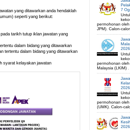
Jawa
Pela
7 Og
watan yang ditawarkan anda hendaklah
Untu
umum) seperti yang berikut:
keko
permohonan oleh 
JPM). Calon-calon 
 pada tarikh tutup iklan jawatan yang
Jawa
Mala
 tertentu dalam bidang yang ditawarkan
202
n tertentu dalam bidang yang ditawarkan
Untu
keko
uh syarat kelayakan jawatan
permohonan oleh
Malaysia (LKIM) . 
Jawa
Kela
202
Untu
keko
permohonan oleh p
(UMK). Calon-calo
Jawa
Kesi
202