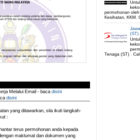
Untu
keko
permohonan oleh 
Kesihatan, KKM. C
Jawa
(ST)
Untu
keko
perm
Tenaga (ST) . Cal
ja Melalui Email - baca
disini
aca
disini
an yang ditawarkan, sila ikuti langkah-
ut :
hantar terus permohonan anda kepada
a dengan maklumat dan dokumen yang