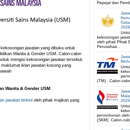
Pepejal dan Pembe
Jawa
Kema
Geta
202
Untu
kekosongan jawa
oleh pihak Pihak
Perusahaa...
 kekosongan jawatan yang dibuka untuk
lidikan Wanita & Gender USM. Calon-calon
Jawa
untuk mengisi kekosongan jawatan tersebut.
Berh
at maklumat iklan jawatan kosong yang
Untu
 bawah
keko
perm
(TM) . Calon-calon
kan Wanita & Gender USM
Jawa
Mala
n jawatan terkini
oleh pihak majikan yang
202
Untu
keko
permohonan oleh 
(SKM). Calon-calo