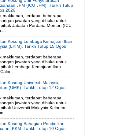
tan Kosong Unit Penyelarasan
ksanaan JPM (ICU JPM). Tarikh Tutup
os 2026
k makluman, terdapat beberapa
songan jawatan yang dibuka untuk
pihak Jabatan Perdana Menteri (ICU
...
tan Kosong Lembaga Kemajuan Ikan
ysia (LKIM). Tarikh Tutup 15 Ogos
6
k makluman, terdapat beberapa
songan jawatan yang dibuka untuk
 pihak Lembaga Kemajuan Ikan
Calon-...
tan Kosong Universiti Malaysia
ntan (UMK). Tarikh Tutup 12 Ogos
6
k makluman, terdapat beberapa
songan jawatan yang dibuka untuk
ihak Universiti Malaysia Kelantan
n...
tan Kosong Bahagian Pendidikan
hatan, KKM. Tarikh Tutup 10 Ogos
6