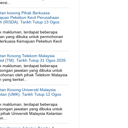
rsi...
tan kosong Pihak Berkuasa
juan Pekebun Kecil Perusahaan
h (RISDA). Tarikh Tutup 13 Ogos
6
k makluman, terdapat beberapa
tan yang dibuka untuk permohonan
 Berkuasa Kemajuan Pekebun Kecil
tan Kosong Telekom Malaysia
ad (TM). Tarikh Tutup 31 Ogos 2026
k makluman, terdapat beberapa
songan jawatan yang dibuka untuk
ohonan oleh pihak Telekom Malaysia
 yang berkel...
tan Kosong Universiti Malaysia
ntan (UMK). Tarikh Tutup 12 Ogos
6
k makluman, terdapat beberapa
songan jawatan yang dibuka untuk
ihak Universiti Malaysia Kelantan
n...