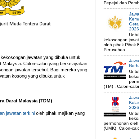
Pepejal dan Pembe
Jawa
Kema
Geta
202
Untu
kekosongan jawa
oleh pihak Pihak
Perusahaa...
 kekosongan jawatan yang dibuka untuk
Jawa
t Malaysia. Calon-calon yang berkelayakan
Berh
songan jawatan tersebut. Bagi mereka yang
Untu
jawatan kosong yang dibuka untuk
keko
perm
(TM) . Calon-calon
Jawa
ra Darat Malaysia (TDM)
Kela
202
n jawatan terkini
oleh pihak majikan yang
Untu
keko
permohonan oleh p
(UMK). Calon-calo