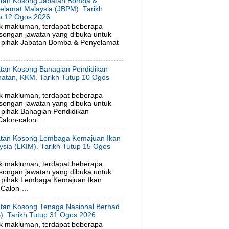
tan Kosong Jabatan Bomba &
elamat Malaysia (JBPM). Tarikh
p 12 Ogos 2026
k makluman, terdapat beberapa
songan jawatan yang dibuka untuk
 pihak Jabatan Bomba & Penyelamat
tan Kosong Bahagian Pendidikan
hatan, KKM. Tarikh Tutup 10 Ogos
6
k makluman, terdapat beberapa
songan jawatan yang dibuka untuk
pihak Bahagian Pendidikan
alon-calon...
tan Kosong Lembaga Kemajuan Ikan
ysia (LKIM). Tarikh Tutup 15 Ogos
6
k makluman, terdapat beberapa
songan jawatan yang dibuka untuk
 pihak Lembaga Kemajuan Ikan
Calon-...
tan Kosong Tenaga Nasional Berhad
). Tarikh Tutup 31 Ogos 2026
k makluman, terdapat beberapa