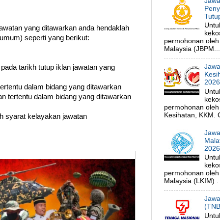
Jawa
Peny
Tutu
Untu
watan yang ditawarkan anda hendaklah
keko
umum) seperti yang berikut:
permohonan oleh
Malaysia (JBPM...
Jawa
 pada tarikh tutup iklan jawatan yang
Kesi
202
 tertentu dalam bidang yang ditawarkan
Untu
n tertentu dalam bidang yang ditawarkan
keko
permohonan oleh 
Kesihatan, KKM. C
uh syarat kelayakan jawatan
Jawa
Mala
202
Untu
keko
permohonan oleh
Malaysia (LKIM) . 
Jawa
(TNB
Untu