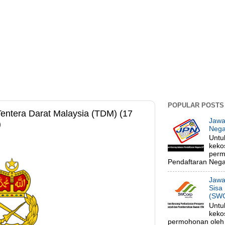
POPULAR POSTS
entera Darat Malaysia (TDM) (17
Jawa
)
Nega
Untu
keko
perm
Pendaftaran Negar
Jawa
Sisa
(SWC
Untu
keko
permohonan oleh