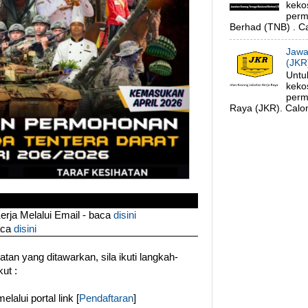
keko
perm
Berhad (TNB) . Ca
Jawa
(JKR
Untu
keko
perm
Raya (JKR). Calon
ja Melalui Email - baca
disini
aca
disini
an yang ditawarkan, sila ikuti langkah-
ut :
alui portal link [
Pendaftaran
]