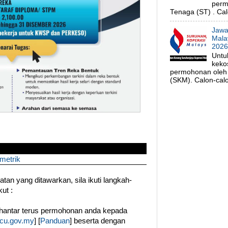
perm
Tenaga (ST) . Cal
Jawa
Mala
202
Untu
keko
permohonan oleh 
(SKM). Calon-calo
metrik
an yang ditawarkan, sila ikuti langkah-
ut :
hantar terus permohonan anda kepada
cu.gov.my
] [
Panduan
] beserta dengan