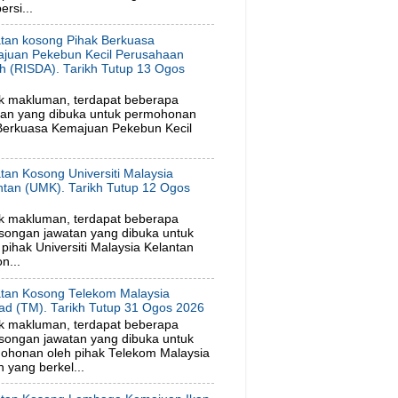
rsi...
tan kosong Pihak Berkuasa
juan Pekebun Kecil Perusahaan
h (RISDA). Tarikh Tutup 13 Ogos
6
k makluman, terdapat beberapa
tan yang dibuka untuk permohonan
 Berkuasa Kemajuan Pekebun Kecil
tan Kosong Universiti Malaysia
ntan (UMK). Tarikh Tutup 12 Ogos
6
k makluman, terdapat beberapa
songan jawatan yang dibuka untuk
ihak Universiti Malaysia Kelantan
n...
tan Kosong Telekom Malaysia
ad (TM). Tarikh Tutup 31 Ogos 2026
k makluman, terdapat beberapa
songan jawatan yang dibuka untuk
ohonan oleh pihak Telekom Malaysia
 yang berkel...