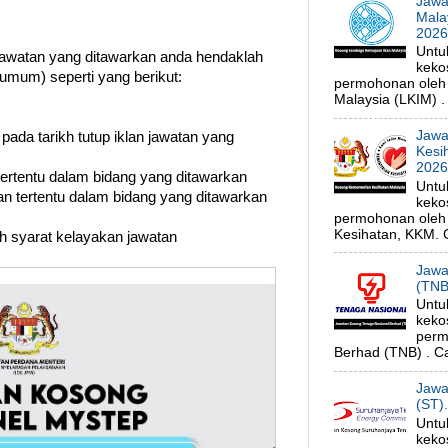
Jawa
Mala
202
Untu
watan yang ditawarkan anda hendaklah
keko
umum) seperti yang berikut:
permohonan oleh
Malaysia (LKIM) . 
Jawa
 pada tarikh tutup iklan jawatan yang
Kesi
202
 tertentu dalam bidang yang ditawarkan
Untu
n tertentu dalam bidang yang ditawarkan
keko
permohonan oleh 
Kesihatan, KKM. C
uh syarat kelayakan jawatan
Jawa
(TNB
Untu
keko
perm
Berhad (TNB) . Ca
Jawa
(ST)
Untu
keko