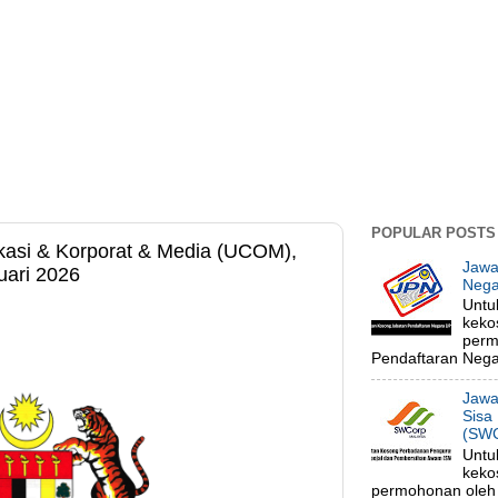
POPULAR POSTS
kasi & Korporat & Media (UCOM),
Jawa
uari 2026
Nega
Untu
keko
perm
Pendaftaran Negar
Jawa
Sisa
(SWC
Untu
keko
permohonan oleh