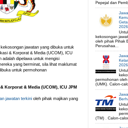
Pepejal dan Pembe
Jawa
Kema
Geta
202
Untu
kekosongan jawa
oleh pihak Pihak
Perusahaa...
 kekosongan jawatan yang dibuka untuk
kasi & Korporat & Media (UCOM), ICU
Jawa
 adalah dipelawa untuk mengisi
Kela
ereka yang berminat, sila lihat maklumat
202
 dibuka untuk permohonan
Untu
keko
permohonan oleh p
(UMK). Calon-calo
 & Korporat & Media (UCOM), ICU JPM
Jawa
n jawatan terkini
oleh pihak majikan yang
Berh
Untu
keko
perm
(TM) . Calon-calon