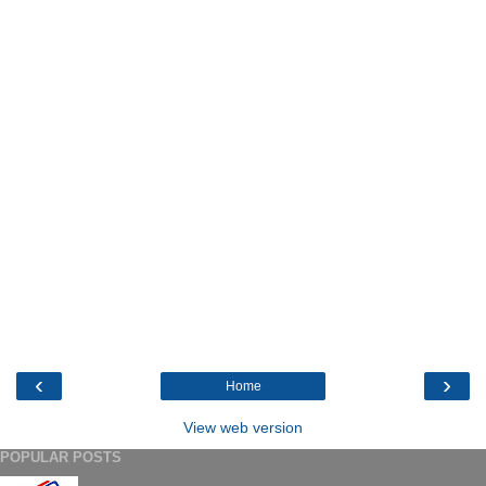
‹
›
Home
View web version
POPULAR POSTS