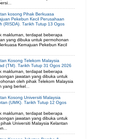
rsi...
tan kosong Pihak Berkuasa
juan Pekebun Kecil Perusahaan
h (RISDA). Tarikh Tutup 13 Ogos
6
k makluman, terdapat beberapa
tan yang dibuka untuk permohonan
 Berkuasa Kemajuan Pekebun Kecil
tan Kosong Telekom Malaysia
ad (TM). Tarikh Tutup 31 Ogos 2026
k makluman, terdapat beberapa
songan jawatan yang dibuka untuk
ohonan oleh pihak Telekom Malaysia
 yang berkel...
tan Kosong Universiti Malaysia
ntan (UMK). Tarikh Tutup 12 Ogos
6
k makluman, terdapat beberapa
songan jawatan yang dibuka untuk
ihak Universiti Malaysia Kelantan
n...