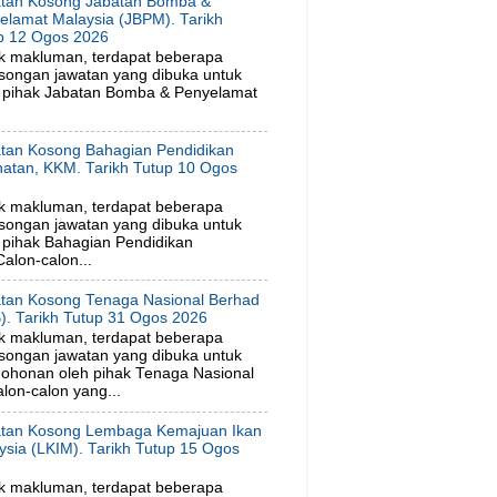
tan Kosong Jabatan Bomba &
elamat Malaysia (JBPM). Tarikh
p 12 Ogos 2026
k makluman, terdapat beberapa
songan jawatan yang dibuka untuk
 pihak Jabatan Bomba & Penyelamat
tan Kosong Bahagian Pendidikan
hatan, KKM. Tarikh Tutup 10 Ogos
6
k makluman, terdapat beberapa
songan jawatan yang dibuka untuk
pihak Bahagian Pendidikan
alon-calon...
tan Kosong Tenaga Nasional Berhad
). Tarikh Tutup 31 Ogos 2026
k makluman, terdapat beberapa
songan jawatan yang dibuka untuk
ohonan oleh pihak Tenaga Nasional
lon-calon yang...
tan Kosong Lembaga Kemajuan Ikan
ysia (LKIM). Tarikh Tutup 15 Ogos
6
k makluman, terdapat beberapa