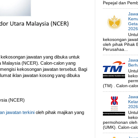
Pepejal dan Pembe
Jawa
Kema
Geta
202
Untu
kekosongan jawa
oleh pihak Pihak
Perusahaa...
 kekosongan jawatan yang dibuka untuk
Jawa
a Malaysia (NCER). Calon-calon yang
Berh
 mengisi kekosongan jawatan tersebut. Bagi
Untu
klumat iklan jawatan kosong yang dibuka
keko
perm
(TM) . Calon-calon
Jawa
ysia (NCER)
Kela
202
n jawatan terkini
oleh pihak majikan yang
Untu
keko
permohonan oleh p
(UMK). Calon-calo