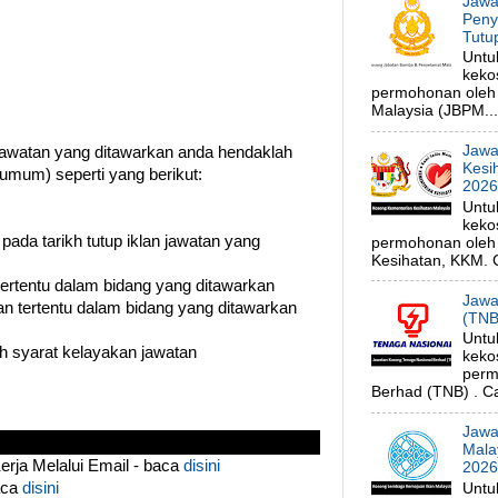
Jawa
Peny
Tutu
Untu
keko
permohonan oleh
Malaysia (JBPM...
Jawa
watan yang ditawarkan anda hendaklah
Kesi
umum) seperti yang berikut:
202
Untu
keko
 pada tarikh tutup iklan jawatan yang
permohonan oleh 
Kesihatan, KKM. C
 tertentu dalam bidang yang ditawarkan
Jawa
n tertentu dalam bidang yang ditawarkan
(TNB
Untu
 syarat kelayakan jawatan
keko
perm
Berhad (TNB) . Ca
Jawa
Mala
ja Melalui Email - baca
disini
202
aca
disini
Untu