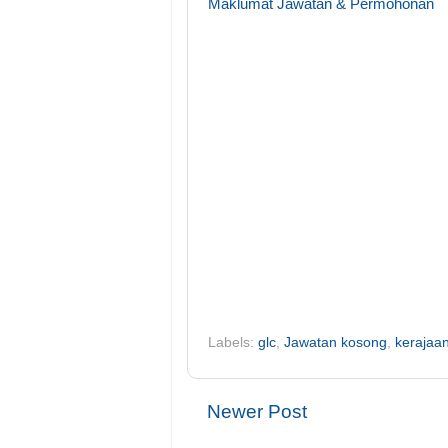
Maklumat Jawatan & Permohonan
Labels:
glc
,
Jawatan kosong
,
kerajaa
Newer Post