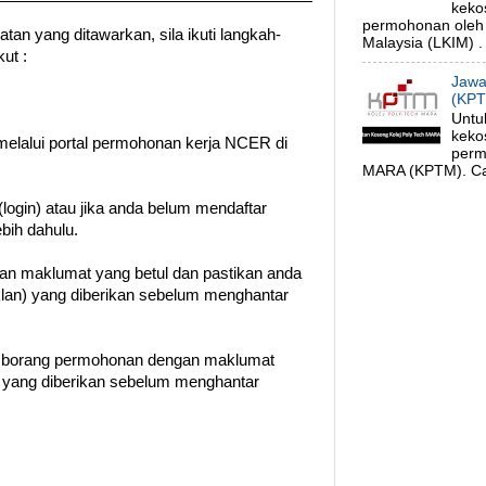
keko
permohonan oleh
an yang ditawarkan, sila ikuti langkah-
Malaysia (LKIM) . 
ut :
Jawa
(KPT
Untu
keko
melalui portal permohonan kerja NCER di
perm
MARA (KPTM). Cal
login) atau jika anda belum mendaftar
ebih dahulu.
gan maklumat yang betul dan pastikan anda
klan) yang diberikan sebelum menghantar
n borang permohonan dengan maklumat
t yang diberikan sebelum menghantar