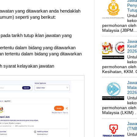
Jawa
Peny
Tutu
watan yang ditawarkan anda hendaklah
Untu
umum) seperti yang berikut:
keko
permohonan oleh
Malaysia (JBPM...
 pada tarikh tutup iklan jawatan yang
Jawa
Kesi
 tertentu dalam bidang yang ditawarkan
202
n tertentu dalam bidang yang ditawarkan
Untu
keko
uh syarat kelayakan jawatan
permohonan oleh 
Kesihatan, KKM. C
Jawa
Mala
202
Untu
keko
permohonan oleh
Malaysia (LKIM) . 
Jawa
(TNB
Untu