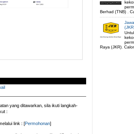
keko
perm
Berhad (TNB) . Ca
Jawa
(JKR
Untu
keko
perm
Raya (JKR). Calon
ail
an yang ditawarkan, sila ikuti langkah-
ut :
alui link : [
Permohonan
]