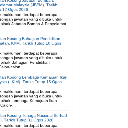
tan Kosong Jabatan Bomba &
elamat Malaysia (JBPM). Tarikh
p 12 Ogos 2026
k makluman, terdapat beberapa
songan jawatan yang dibuka untuk
 pihak Jabatan Bomba & Penyelamat
tan Kosong Bahagian Pendidikan
hatan, KKM. Tarikh Tutup 10 Ogos
6
k makluman, terdapat beberapa
songan jawatan yang dibuka untuk
pihak Bahagian Pendidikan
alon-calon...
tan Kosong Lembaga Kemajuan Ikan
ysia (LKIM). Tarikh Tutup 15 Ogos
6
k makluman, terdapat beberapa
songan jawatan yang dibuka untuk
 pihak Lembaga Kemajuan Ikan
Calon-...
tan Kosong Tenaga Nasional Berhad
). Tarikh Tutup 31 Ogos 2026
k makluman, terdapat beberapa