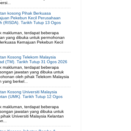
rsi...
tan kosong Pihak Berkuasa
juan Pekebun Kecil Perusahaan
h (RISDA). Tarikh Tutup 13 Ogos
6
k makluman, terdapat beberapa
tan yang dibuka untuk permohonan
 Berkuasa Kemajuan Pekebun Kecil
tan Kosong Telekom Malaysia
ad (TM). Tarikh Tutup 31 Ogos 2026
k makluman, terdapat beberapa
songan jawatan yang dibuka untuk
ohonan oleh pihak Telekom Malaysia
 yang berkel...
tan Kosong Universiti Malaysia
ntan (UMK). Tarikh Tutup 12 Ogos
6
k makluman, terdapat beberapa
songan jawatan yang dibuka untuk
ihak Universiti Malaysia Kelantan
n...