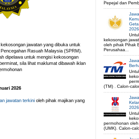
Pepejal dan Pembe
Jawa
Kema
Geta
202
Untu
kekosongan jawa
 kekosongan jawatan yang dibuka untuk
oleh pihak Pihak
Perusahaa...
a Pencegahan Rasuah Malaysia (SPRM).
ah dipelawa untuk mengisi kekosongan
Jawa
erminat, sila lihat maklumat dibawah iklan
Berh
permohonan
Untu
keko
perm
(TM) . Calon-calon
uari 2026
Jawa
n jawatan terkini
oleh pihak majikan yang
Kela
202
Untu
keko
permohonan oleh p
(UMK). Calon-calo