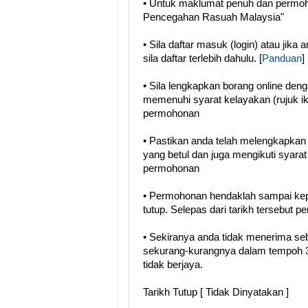
• Untuk maklumat penuh dan permoho
Pencegahan Rasuah Malaysia"
• Sila daftar masuk (login) atau jika
sila daftar terlebih dahulu. [
Panduan
]
• Sila lengkapkan borang online den
memenuhi syarat kelayakan (rujuk i
permohonan
• Pastikan anda telah melengkapka
yang betul dan juga mengikuti syara
permohonan
• Permohonan hendaklah sampai kep
tutup. Selepas dari tarikh tersebut 
• Sekiranya anda tidak menerima se
sekurang-kurangnya dalam tempoh 3
tidak berjaya.
Tarikh Tutup [ Tidak Dinyatakan ]